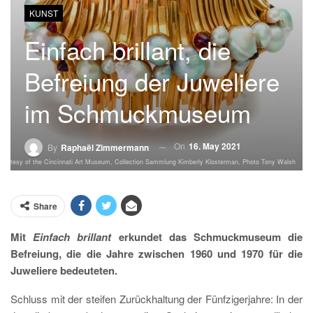
KUNST
Einfach brillant, die
Befreiung der Juweliere
im Schmuckmuseum
On
16. May 2021
By
Raphaël Zimmermann
urtesy of the Cincinnati Art Museum, Collection Sammlung Kimberly Klosterman, Photo Tony Walsh
Share
Mit
Einfach brillant
erkundet das Schmuckmuseum die
Befreiung, die die Jahre zwischen 1960 und 1970 für die
Juweliere bedeuteten.
Schluss mit der steifen Zurückhaltung der Fünfzigerjahre: In der