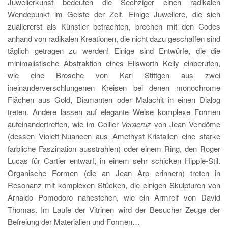
Juwelierkunst bedeuten die Sechziger einen radikalen
Wendepunkt im Geiste der Zeit. Einige Juweliere, die sich
zuallererst als Künstler betrachten, brechen mit den Codes
anhand von radikalen Kreationen, die nicht dazu geschaffen sind
täglich getragen zu werden! Einige sind Entwürfe, die die
minimalistische Abstraktion eines Ellsworth Kelly einberufen,
wie eine Brosche von Karl Stittgen aus zwei
ineinanderverschlungenen Kreisen bei denen monochrome
Flächen aus Gold, Diamanten oder Malachit in einen Dialog
treten. Andere lassen auf elegante Weise komplexe Formen
aufeinandertreffen, wie im Collier
Veracruz
von Jean Vendôme
(dessen Violett-Nuancen aus Amethyst-Kristallen eine starke
farbliche Faszination ausstrahlen) oder einem Ring, den Roger
Lucas für Cartier entwarf, in einem sehr schicken Hippie-Stil.
Organische Formen (die an Jean Arp erinnern) treten in
Resonanz mit komplexen Stücken, die einigen Skulpturen von
Arnaldo Pomodoro nahestehen, wie ein Armreif von David
Thomas. Im Laufe der Vitrinen wird der Besucher Zeuge der
Befreiung der Materialien und Formen…