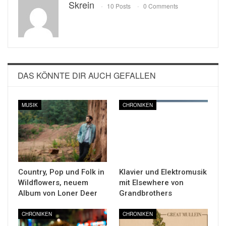
Skrein
10 Posts
0 Comments
DAS KÖNNTE DIR AUCH GEFALLEN
MUSIK
CHRONIKEN
Country, Pop und Folk in
Klavier und Elektromusik
Wildflowers, neuem
mit Elsewhere von
Album von Loner Deer
Grandbrothers
CHRONIKEN
CHRONIKEN