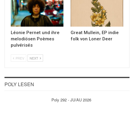
Léonie Pernet und ihre
Great Mullein, EP indie
melodiösen Poèmes
folk von Loner Deer
pulvérisés
PREV
NEXT
POLY LESEN
Poly 292 - JU/AU 2026