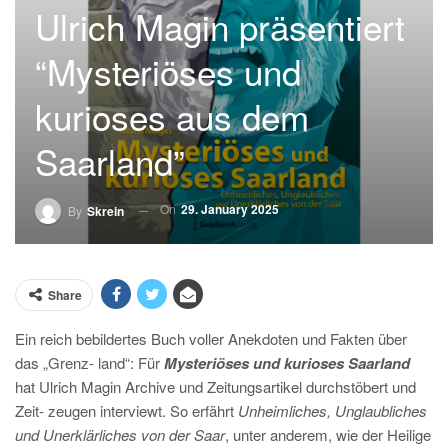
Ulrich Magin präsentiert
“Mysteriöses und
kurioses aus dem
Saarland”
On
29. January 2025
By
Skrein
Share
Ein reich bebildertes Buch voller Anekdoten und Fakten über
das „Grenz- land“: Für
Mysteriöses und kurioses Saarland
hat Ulrich Magin Archive und Zeitungsartikel durchstöbert und
Zeit- zeugen interviewt. So erfährt
Unheimliches, Unglaubliches
und Unerklärliches von der Saar
, unter anderem, wie der Heilige