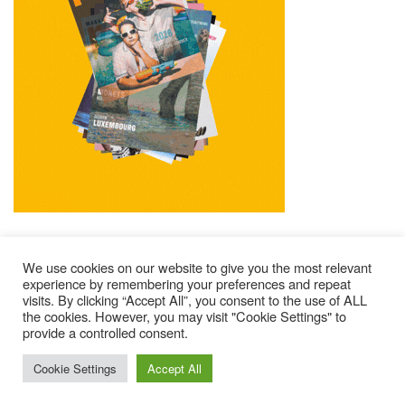
We use cookies on our website to give you the most relevant
experience by remembering your preferences and repeat
visits. By clicking “Accept All”, you consent to the use of ALL
Impressum
Kontakt
Alle Ausgaben Lesen
the cookies. However, you may visit "Cookie Settings" to
provide a controlled consent.
POLY Abonnieren
Wer Sind Wir ?
© 2025 – Magazine Poly – BKN
Cookie Settings
Accept All