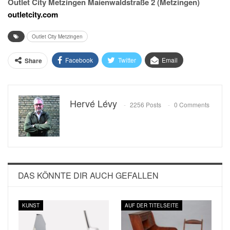
Outlet City Metzingen Maienwaldstraße 2 (Metzingen)
outletcity.com
Outlet City Metzingen
Facebook
Twitter
Email
Share
Hervé Lévy
2256 Posts
0 Comments
DAS KÖNNTE DIR AUCH GEFALLEN
KUNST
AUF DER TITELSEITE