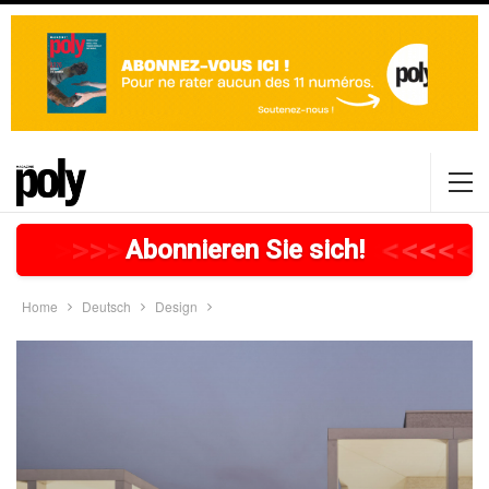
>
>
>
>
>
>
>
>
>
>
>
>
>
>
>
>
>
<
<
<
<
<
<
<
Abonnieren Sie sich!
Home
Deutsch
Design