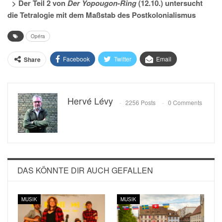
> Der Teil 2 von
Der Yopougon-Ring
(12.10.) untersucht
die Tetralogie mit dem Maßstab des Postkolonialismus
Opéra
Facebook
Twitter
Email
Share
Hervé Lévy
2256 Posts
0 Comments
DAS KÖNNTE DIR AUCH GEFALLEN
MUSIK
MUSIK