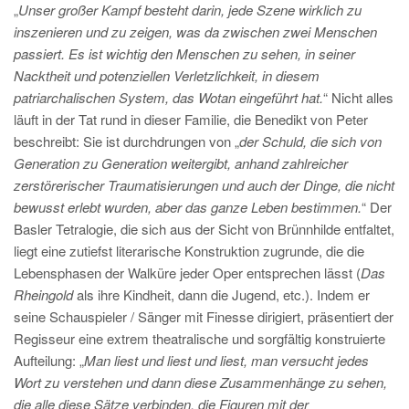
„
Unser großer Kampf besteht darin, jede Szene wirklich zu
inszenieren und zu zeigen, was da zwischen zwei Menschen
passiert. Es ist wichtig den Menschen zu sehen, in seiner
Nacktheit und potenziellen Verletzlichkeit, in diesem
patriarchalischen System, das Wotan eingeführt hat.
“ Nicht alles
läuft in der Tat rund in dieser Familie, die Benedikt von Peter
beschreibt: Sie ist durchdrungen von „
der Schuld, die sich von
Generation zu Generation weitergibt, anhand zahlreicher
zerstörerischer Traumatisierungen und auch der Dinge, die nicht
bewusst erlebt wurden, aber das ganze Leben bestimmen.
“ Der
Basler Tetralogie, die sich aus der Sicht von Brünnhilde entfaltet,
liegt eine zutiefst literarische Konstruktion zugrunde, die die
Lebensphasen der Walküre jeder Oper entsprechen lässt (
Das
Rheingold
als ihre Kindheit, dann die Jugend, etc.). Indem er
seine Schauspieler / Sänger mit Finesse dirigiert, präsentiert der
Regisseur eine extrem theatralische und sorgfältig konstruierte
Aufteilung: „
Man liest und liest und liest, man versucht jedes
Wort zu verstehen und dann diese Zusammenhänge zu sehen,
die alle diese Sätze verbinden, die Figuren mit der