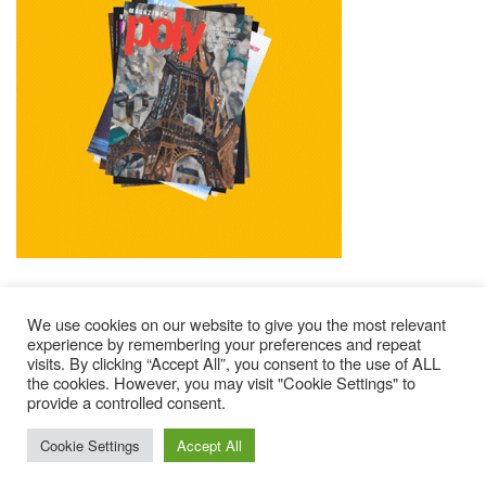
We use cookies on our website to give you the most relevant
experience by remembering your preferences and repeat
visits. By clicking “Accept All”, you consent to the use of ALL
Impressum
Kontakt
Alle Ausgaben Lesen
the cookies. However, you may visit "Cookie Settings" to
provide a controlled consent.
POLY Abonnieren
Wer Sind Wir ?
© 2025 – Magazine Poly – BKN
Cookie Settings
Accept All