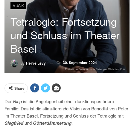
MUSIK
Tetralogie: Fortsetzung
und Schluss im Theater
Basel
On
30. September 2024
By
Hervé Lévy
Portrait de Benedikt von Peter par Christian Knörr
Share
Der
Ring
ist die Angelegenheit einer (funktionsgestörten)
Familie: Das ist die stimulierende Vision von Benedikt von Peter
im Theater Basel. Fortsetzung und Schluss der Tetralogie mit
Siegfried
und
Götterdämmerung
.