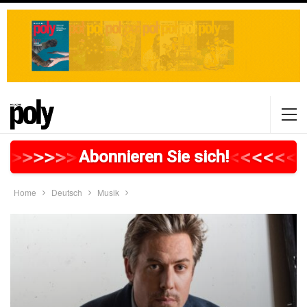
>
>
>
>
>
>
>
>
>
>
>
>
>
>
>
>
>
<
<
<
<
<
<
<
Abonnieren Sie sich!
Home
Deutsch
Musik