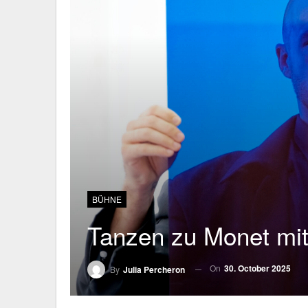
BÜHNE
Tanzen zu Monet mit
On
30. October 2025
By
Julia Percheron