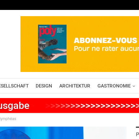
ESELLSCHAFT
DESIGN
ARCHITEKTUR
GASTRONOMIE
Ausgabe
>
>
>
>
>
>
>
>
>
>
>
>
>
>
>
>
>
>
>
>
 Nymphéas
P