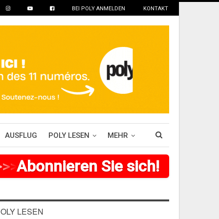
BEI POLY ANMELDEN
KONTAKT
AUSFLUG
POLY LESEN
MEHR
>
>
>
Abonnieren Sie sich!
>
>
>
>
>
>
>
OLY LESEN