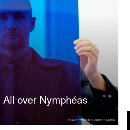
 All over Nymphéas
All over Nympheas © Agathe Poupeney