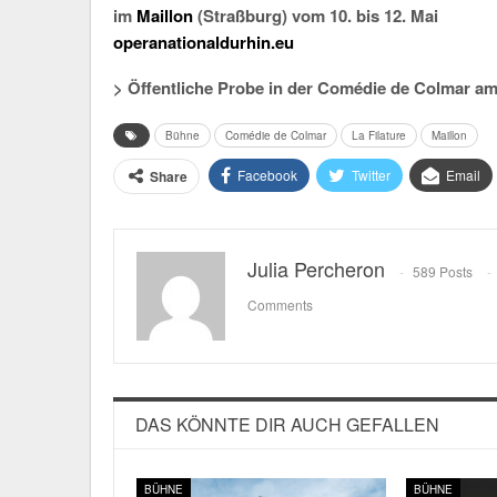
im
Maillon
(Straßburg) vom 10. bis 12. Mai
operanationaldurhin.eu
> Öffentliche Probe in der Comédie de Colmar am
Bühne
Comédie de Colmar
La Filature
Maillon
Facebook
Twitter
Email
Share
Julia Percheron
589 Posts
Comments
DAS KÖNNTE DIR AUCH GEFALLEN
BÜHNE
BÜHNE