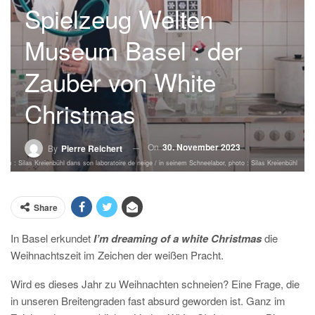
Spielzeug Welten
Museum Basel : der
Zauber von White
Christmas
On
30. November 2023
By
Pierre Reichert
m : Silas Kreienbühl dans son laboratoire de neige / in seinem Schneelabor, photo : Silas Kreienbühl
Share
In Basel erkundet
I’m dreaming of a white Christmas
die
Weihnachtszeit im Zeichen der weißen Pracht.
Wird es dieses Jahr zu Weihnachten schneien? Eine Frage, die
in unseren Breitengraden fast absurd geworden ist. Ganz im