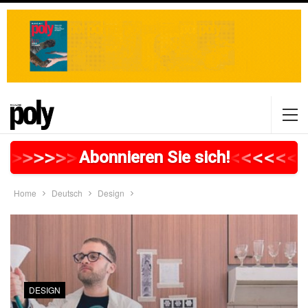
>
>
>
>
>
>
>
>
>
>
>
>
>
>
>
>
>
<
<
<
<
<
<
<
Abonnieren Sie sich!
Home
Deutsch
Design
DESIGN