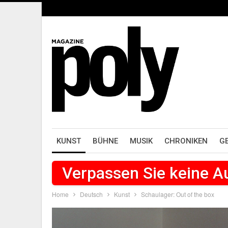
KUNST
BÜHNE
MUSIK
CHRONIKEN
G
Verpassen Sie keine 
Home
Deutsch
Kunst
Schaulager: Out of the box