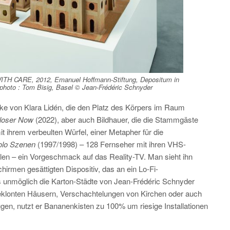
ITH CARE
, 2012, Emanuel Hoffmann-Stiftung, Depositum in
photo : Tom Bisig, Basel © Jean-Frédéric Schnyder
ke von Klara Lidén, die den Platz des Körpers im Raum
loser Now
(2022), aber auch Bildhauer, die die Stammgäste
 ihrem verbeulten Würfel, einer Metapher für die
olo Szenen
(1997/1998) – 128 Fernseher mit ihren VHS-
hlen – ein Vorgeschmack auf das Reality-TV. Man sieht ihn
irmen gesättigten Dispositiv, das an ein Lo-Fi-
s unmöglich die Karton-Städte von Jean-Frédéric Schnyder
eklonten Häusern, Verschachtelungen von Kirchen oder auch
ugen, nutzt er Bananenkisten zu 100% um riesige Installationen