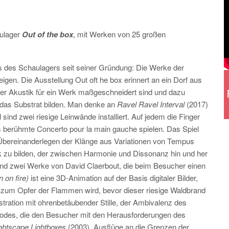
aulager
Out of the box
, mit Werken von 25 großen
des Schaulagers seit seiner Gründung: Die Werke der
en. Die Ausstellung Out oft he box erinnert an ein Dorf aus
hrer Akustik für ein Werk maßgeschneidert sind und dazu
 das Substrat bilden. Man denke an
Ravel Ravel Interval
(2017)
 sind zwei riesige Leinwände installiert. Auf jedem die Finger
s berühmte Concerto pour la main gauche spielen. Das Spiel
 Übereinanderlegen der Klänge aus Variationen von Tempus
k zu bilden, der zwischen Harmonie und Dissonanz hin und her
nd zwei Werke von David Claerbout, die beim Besucher einen
n on fire)
ist eine 3D-Animation auf der Basis digitaler Bilder,
ell zum Opfer der Flammen wird, bevor dieser riesige Waldbrand
tration mit ohrenbetäubender Stille, der Ambivalenz des
Todes, die den Besucher mit den Herausforderungen des
ghtscape Lightboxes
(2003), Ausflüge an die Grenzen der