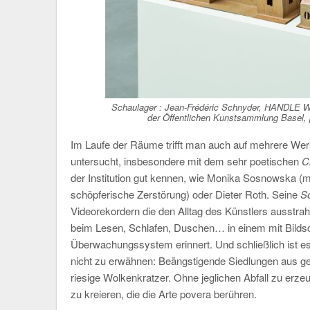
Schaulager : Jean-Frédéric Schnyder,
HANDLE W
der Öffentlichen Kunstsammlung Basel, 
Im Laufe der Räume trifft man auch auf mehrere Wer
untersucht, insbesondere mit dem sehr poetischen
C
der Institution gut kennen, wie Monika Sosnowska (mit
schöpferische Zerstörung) oder Dieter Roth. Seine
S
Videorekordern die den Alltag des Künstlers ausstra
beim Lesen, Schlafen, Duschen… in einem mit Bildsch
Überwachungssystem erinnert. Und schließlich ist e
nicht zu erwähnen: Beängstigende Siedlungen aus g
riesige Wolkenkratzer. Ohne jeglichen Abfall zu erze
zu kreieren, die die Arte povera berühren.