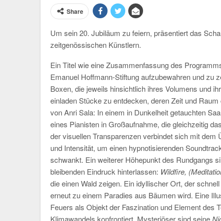
Share
Um sein 20. Jubiläum zu feiern, präsentiert das Sch
zeitgenössischen Künstlern.
Ein Titel wie eine Zusammenfassung des Programms 
Emanuel Hoffmann-Stiftung aufzubewahren und zu zeig
Boxen, die jeweils hinsichtlich ihres Volumens und i
einladen Stücke zu entdecken, deren Zeit und Raum
von Anri Sala: In einem in Dunkelheit getauchten Saal
eines Pianisten in Großaufnahme, die gleichzeitig da
der visuellen Transparenzen verbindet sich mit dem
und Intensität, um einen hypnotisierenden Soundtrac
schwankt. Ein weiterer Höhepunkt des Rundgangs si
bleibenden Eindruck hinterlassen:
Wildfire, (Meditatio
die einen Wald zeigen. Ein idyllischer Ort, der schn
erneut zu einem Paradies aus Bäumen wird. Eine Illus
Feuers als Objekt der Faszination und Element des 
Klimawandels konfrontiert. Mysteriöser sind seine
Ni