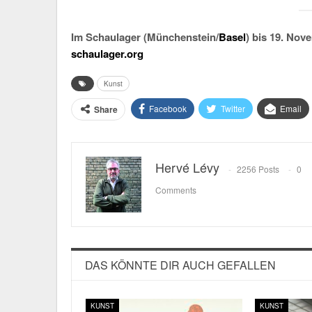
Im Schaulager (Münchenstein/
Basel
) bis 19. Nov
schaulager.org
Kunst
Facebook
Twitter
Email
Share
Hervé Lévy
2256 Posts
0
Comments
DAS KÖNNTE DIR AUCH GEFALLEN
KUNST
KUNST