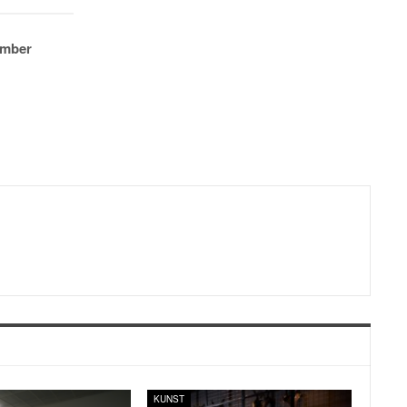
ember
KUNST