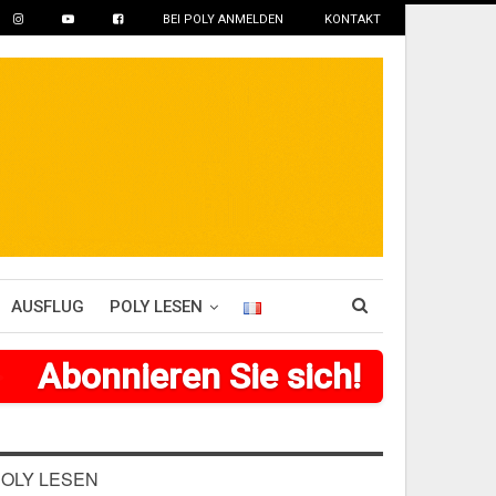
BEI POLY ANMELDEN
KONTAKT
AUSFLUG
POLY LESEN
>
>
>
Abonnieren Sie sich!
>
>
>
>
>
>
OLY LESEN