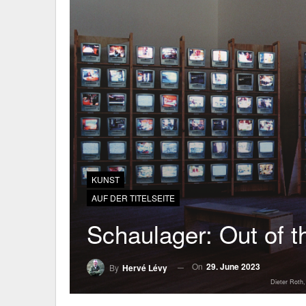
KUNST
AUF DER TITELSEITE
Schaulager: Out of t
On
29. June 2023
By
Hervé Lévy
Dieter Roth,