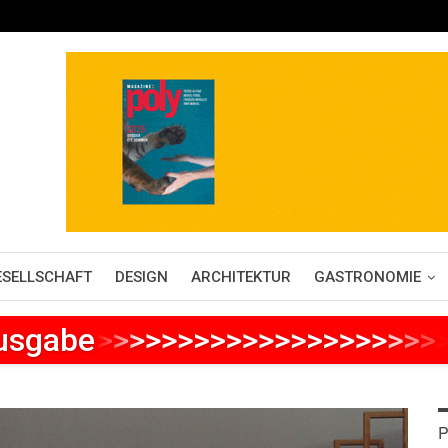
ESELLSCHAFT
DESIGN
ARCHITEKTUR
GASTRONOMIE
Ausgabe
>
>
>
>
>
>
>
>
>
>
>
>
>
>
>
>
>
>
>
>
>
P