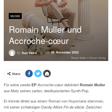
MUSIK
Romain Muller und
Accroche-cœur
On
30. November 2022
By
Suzi Vieira
Romain Muller © Romain Gamba
Share
Für seine zweite
EP
Accroche-cœur
dekliniert
Romain Muller
aus Metz seinen zarten, desillusionierten Synth-Pop.
Er könnte direkt aus einem Roman von Huysmans stammen,
mit seiner schlaksigen Dandy-Allüre
Fin de siècle
. Zwischen