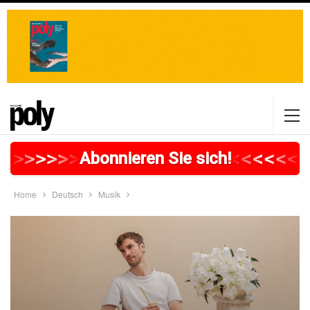
>
>
>
>
>
>
>
>
>
>
>
>
>
>
>
>
>
<
<
<
<
<
<
<
Abonnieren Sie sich!
Home
Deutsch
Musik