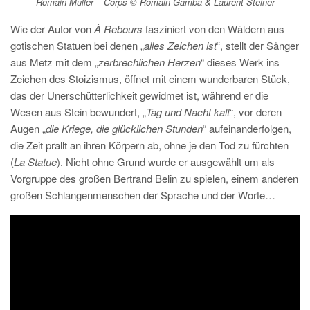
Romain Muller – Corps © Romain Gamba & Laurent Steiner
Wie der Autor von
À Rebours
fasziniert von den Wäldern aus
gotischen Statuen bei denen „
alles Zeichen ist
“, stellt der Sänger
aus Metz mit dem „
zerbrechlichen Herzen
“ dieses Werk ins
Zeichen des Stoizismus, öffnet mit einem wunderbaren Stück,
das der Unerschütterlichkeit gewidmet ist, während er die
Wesen aus Stein bewundert, „
Tag und Nacht kalt
“, vor deren
Augen „
die Kriege, die glücklichen Stunden
“ aufeinanderfolgen,
die Zeit prallt an ihren Körpern ab, ohne je den Tod zu fürchten
(
La Statue
). Nicht ohne Grund wurde er ausgewählt um als
Vorgruppe des großen Bertrand Belin zu spielen, einem anderen
großen Schlangenmenschen der Sprache und der Worte…