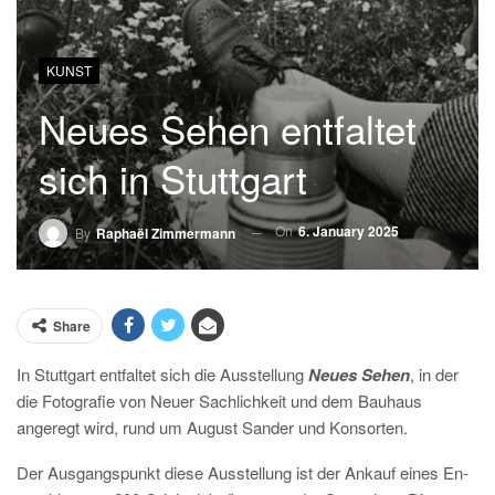
KUNST
Neues Sehen entfaltet
sich in Stuttgart
On
6. January 2025
By
Raphaël Zimmermann
Share
In Stuttgart entfaltet sich die Ausstellung
Neues Sehen
, in der
die Fotografie von Neuer Sachlichkeit und dem Bauhaus
angeregt wird, rund um August Sander und Konsorten.
Der Ausgangspunkt diese Ausstellung ist der Ankauf eines En-