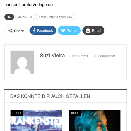
hanser-literaturverlage.de
Actes Sud
Leurs Enfants après eux
Facebook
Twitter
Email
Share
Suzi Vieira
335 Posts
0 Comments
DAS KÖNNTE DIR AUCH GEFALLEN
BUCH
BUCH