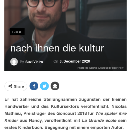
BUCH
nach ihnen die kultur
On
3. December 2020
By
Suzi Vieira
Photo de Sophie Dupressoir pour Poly
Share
Er hat zahlreiche Stellungnahmen zugunsten der kleinen
Handwerker und des Kultursektors veröffentlicht. Nicolas
Mathieu, Preisträger des Goncourt 2018 für
Wie später ihre
Kinder
aus Nancy, veröffentlicht mit
La Grande école
sein
erstes Kinderbuch. Begegnung mit einem empörten Autor.