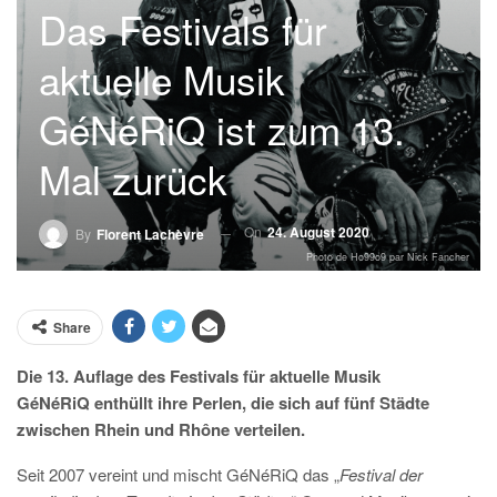
Das Festivals für
aktuelle Musik
GéNéRiQ ist zum 13.
Mal zurück
On
24. August 2020
By
Florent Lachèvre
Photo de Ho99o9 par Nick Fancher
Share
Die 13. Auflage des Festivals für aktuelle Musik
G
éNéRiQ
enthüllt ihre Perlen, die sich auf fünf Städte
zwischen Rhein und Rhône verteilen.
Seit 2007 vereint und mischt GéNéRiQ das „
Festival der