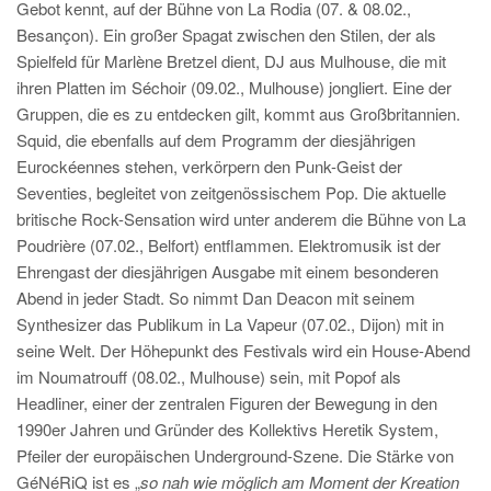
Gebot kennt, auf der Bühne von La Rodia (07. & 08.02.,
Besançon). Ein großer Spagat zwischen den Stilen, der als
Spielfeld für Marlène Bretzel dient, DJ aus Mulhouse, die mit
ihren Platten im Séchoir (09.02., Mulhouse) jongliert. Eine der
Gruppen, die es zu entdecken gilt, kommt aus Großbritannien.
Squid, die ebenfalls auf dem Programm der diesjährigen
Eurockéennes stehen, verkörpern den Punk-Geist der
Seventies, begleitet von zeitgenössischem Pop. Die aktuelle
britische Rock-Sensation wird unter anderem die Bühne von La
Poudrière (07.02., Belfort) entflammen. Elektromusik ist der
Ehrengast der diesjährigen Ausgabe mit einem besonderen
Abend in jeder Stadt. So nimmt Dan Deacon mit seinem
Synthesizer das Publikum in La Vapeur (07.02., Dijon) mit in
seine Welt. Der Höhepunkt des Festivals wird ein House-Abend
im Noumatrouff (08.02., Mulhouse) sein, mit Popof als
Headliner, einer der zentralen Figuren der Bewegung in den
1990er Jahren und Gründer des Kollektivs Heretik System,
Pfeiler der europäischen Underground-Szene. Die Stärke von
GéNéRiQ ist es „
so nah wie möglich am Moment der Kreation