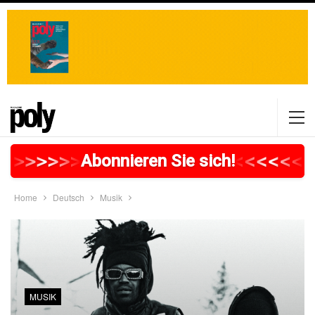
>
>
>
>
>
>
>
>
>
>
>
>
>
>
>
>
>
<
<
<
<
<
<
<
Abonnieren Sie sich!
Home
Deutsch
Musik
MUSIK