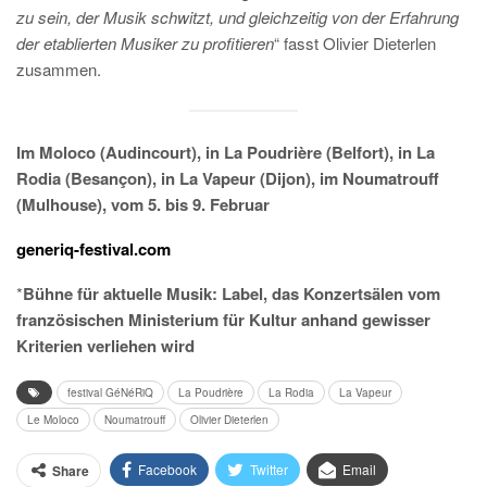
zu sein, der Musik schwitzt, und gleichzeitig von der Erfahrung
der etablierten Musiker zu profitieren
“ fasst Olivier Dieterlen
zusammen.
Im Moloco (Audincourt), in La Poudrière (Belfort), in La
Rodia (Besançon), in La Vapeur (Dijon), im Noumatrouff
(Mulhouse), vom 5. bis 9. Februar
generiq-festival.com
*
Bühne für aktuelle Musik: Label, das Konzertsälen vom
französischen Ministerium für Kultur anhand gewisser
Kriterien verliehen wird
festival GéNéRiQ
La Poudrière
La Rodia
La Vapeur
Le Moloco
Noumatrouff
Olivier Dieterlen
Facebook
Twitter
Email
Share