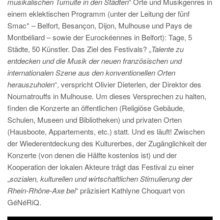
musikalischen Tumulte in den Städten
“ Orte und Musikgenres in
einem eklektischen Programm (unter der Leitung der fünf
Smac* – Belfort, Besançon, Dijon, Mulhouse und Pays de
Montbéliard – sowie der Eurockéennes in Belfort): Tage, 5
Städte, 50 Künstler. Das Ziel des Festivals? „
Talente zu
entdecken und die Musik der neuen französischen und
internationalen Szene aus den konventionellen Orten
herauszuholen
“, verspricht Olivier Dieterlen, der Direktor des
Noumatrouffs in Mulhouse. Um dieses Versprechen zu halten,
finden die Konzerte an öffentlichen (Religiöse Gebäude,
Schulen, Museen und Bibliotheken) und privaten Orten
(Hausboote, Appartements, etc.) statt. Und es läuft! Zwischen
der Wiederentdeckung des Kulturerbes, der Zugänglichkeit der
Konzerte (von denen die Hälfte kostenlos ist) und der
Kooperation der lokalen Akteure trägt das Festival zu einer
„
sozialen, kulturellen und wirtschaftlichen Stimulierung der
Rhein-Rhône-Axe bei
“ präzisiert Kathlyne Choquart von
GéNéRiQ.