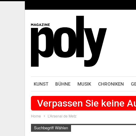
KUNST
BÜHNE
MUSIK
CHRONIKEN
G
Verpassen Sie keine 
Home
L’Arsenal de Metz
Suchbegriff Wählen