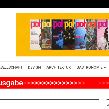
ESELLSCHAFT
DESIGN
ARCHITEKTUR
GASTRONOMIE
Ausgabe
>
>
>
>
>
>
>
>
>
>
>
>
>
>
>
>
>
>
>
>
>
P