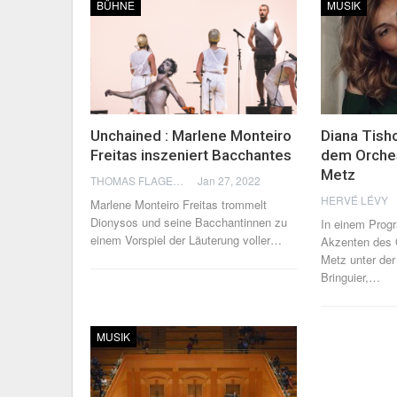
BÜHNE
MUSIK
Unchained : Marlene Monteiro
Diana Tish
Freitas inszeniert Bacchantes
dem Orches
Metz
THOMAS FLAGEL
Jan 27, 2022
HERVÉ LÉVY
Marlene Monteiro Freitas trommelt
Dionysos und seine Bacchantinnen zu
In einem Prog
einem Vorspiel der Läuterung voller
…
Akzenten des O
Metz unter der
Bringuier,
…
MUSIK