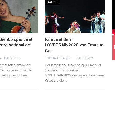
BÜHNE
chenko spielt mit
Fahrt mit dem
tre national de
LOVETRAIN2020 von Emanuel
Gat
Dec 2, 2021
THOMAS FLAGEL
Dec 17, 2020
ramm mit slawischen
Der israelische Choreograph Emanuel
rchestre national de
Gat lässt uns in seinen
 Leitung von Lionel
LOVETRAIN2020 einsteigen. Eine neue
Kreation, die…