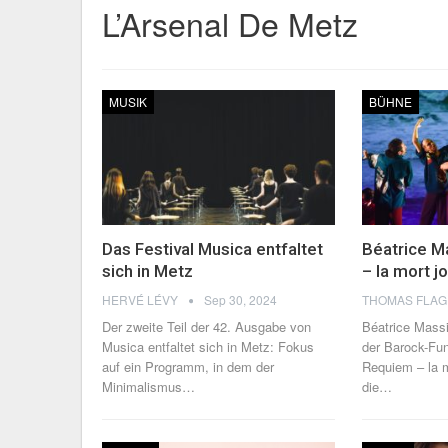
L’Arsenal De Metz
MUSIK
BÜHNE
Das Festival Musica entfaltet
Béatrice M
sich in Metz
– la mort j
HERVÉ LÉVY
Sep 30, 2024
Der zweite Teil der 42. Ausgabe von
Béatrice Massi
Musica entfaltet sich in Metz: Fokus
der Barock-Fu
auf ein Programm, in dem der
Requiem – la m
Minimalismus
…
die
…