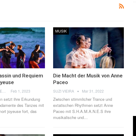
MUSIK
assin und Requiem
Die Macht der Musik von Anne
oyeuse
Paceo
THOMAS FLAGEL
Feb 1, 2023
SUZI VIEIRA
Mar 31, 2022
n setzt ihre Erkundung
Zwischen stimmlicher Trance und
ndamente des Tanzes mit
extatischen Rhythmen setzt Anne
ort joyeuse fort, das
Paceo mit S.H.A.M.A.N.E.S ihre
musikalische und
…