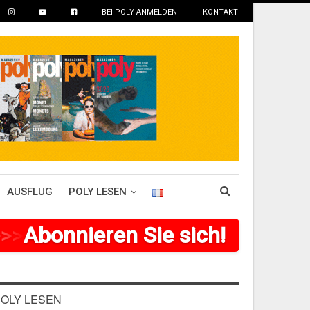
BEI POLY ANMELDEN
KONTAKT
AUSFLUG
POLY LESEN
>
>
Abonnieren Sie sich!
>
>
>
>
>
>
>
OLY LESEN