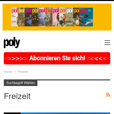
>
>
>
>
>
>
>
>
>
>
>
>
>
>
>
>
>
<
<
<
<
<
<
Abonnieren Sie sich!
Home
Freizeit
Suchbegriff Wählen
Freizeit