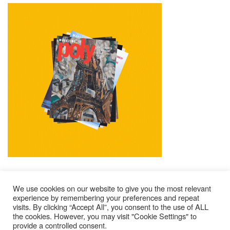
We use cookies on our website to give you the most relevant
experience by remembering your preferences and repeat
visits. By clicking “Accept All”, you consent to the use of ALL
Impressum
Kontakt
Alle Ausgaben Lesen
the cookies. However, you may visit "Cookie Settings" to
POLY Abonnieren
Wer Sind Wir ?
provide a controlled consent.