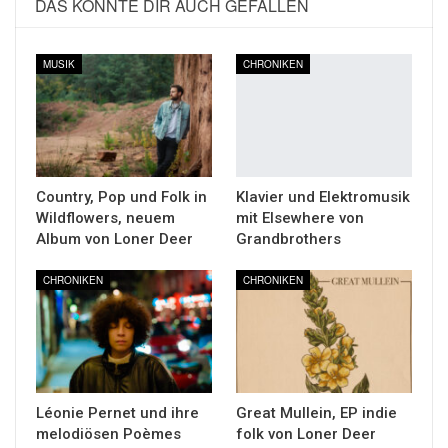
DAS KÖNNTE DIR AUCH GEFALLEN
MUSIK
CHRONIKEN
Country, Pop und Folk in
Klavier und Elektromusik
Wildflowers, neuem
mit Elsewhere von
Album von Loner Deer
Grandbrothers
CHRONIKEN
CHRONIKEN
Léonie Pernet und ihre
Great Mullein, EP indie
melodiösen Poèmes
folk von Loner Deer