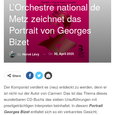
L’Orchestre national de
Metz zeichnet das
Portrait von Georges
Bizet
On
30. April 2025
By
Hervé Lévy
Share
Der Komponist verdient es (neu) entdeckt zu werden, denn er
ist nicht nur der Autor von
Carmen
: Das ist das Thema dieses
wunderbaren CD-Buchs das sieben Uraufführungen mit
prestigeträchtigen Interpreten beinhaltet. In diesem
Portrait
Georges Bizet
entfaltet sich so ein verkanntes Gesicht,