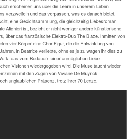
rsuch erscheinen uns über die Leere in unserem Leben
 uns verzweifeln und das verpassen, was es danach bietet.
ucht, eine Gedichtsammlung, die gleichzeitig Liebesroman
 Alighieri ist, bezieht er nicht weniger andere künstlerische
s, über das französische Elektro-Duo The Blaze. Inmitten von
elen vier Körper eine Chor-Figur, die die Entwicklung von
Jahren, in Beatrice verliebte, ohne es je zu wagen ihr dies zu
 Werk, das vom Bedauern einer unmöglichen Liebe
schen Visionen wiedergegeben wird. Die Muse taucht wieder
 Einzelnen mit den Zügen von Viviane De Muynck
ch unglaublichen Präsenz, trotz ihrer 70 Lenze.