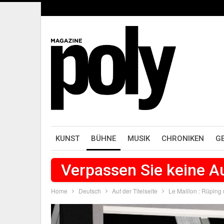
KUNST
BÜHNE
MUSIK
CHRONIKEN
G
Verpassen Sie keine 
Home
Deutsch
Auf der Titelseite
Le Maillon : Rüpin