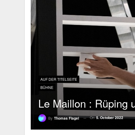
AUF DER TITELSEITE
BÜHNE
Le Maillon : Rüping
On
5. October 2022
By
Thomas Flagel