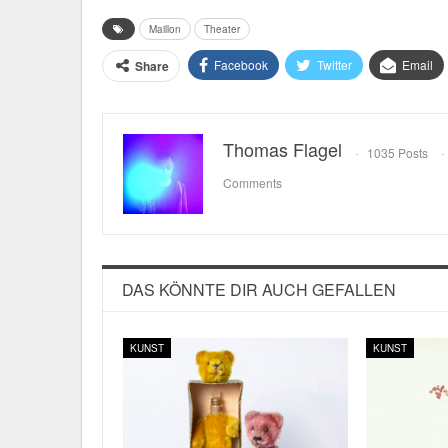
Maillon
Theater
Facebook
Twitter
Email
Share
Thomas Flagel
1035 Posts
Comments
DAS KÖNNTE DIR AUCH GEFALLEN
KUNST
KUNST