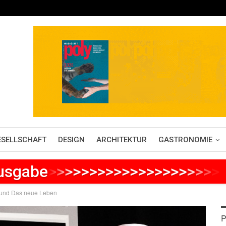
ESELLSCHAFT
DESIGN
ARCHITEKTUR
GASTRONOMIE
Ausgabe
>
>
>
>
>
>
>
>
>
>
>
>
>
>
>
>
>
>
>
>
>
g und Das neue Leben
P