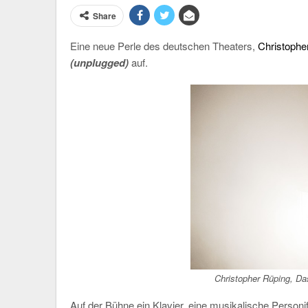
Share
Eine neue Perle des deutschen Theaters,
Christopher
(unplugged)
auf.
Christopher Rüping,
Da
Auf der Bühne ein Klavier, eine musikalische Personi