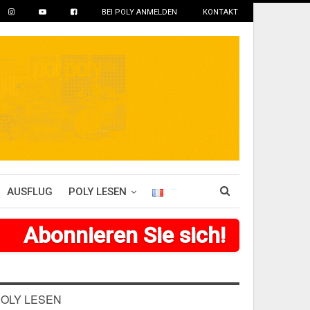
BEI POLY ANMELDEN
KONTAKT
AUSFLUG
POLY LESEN
>
>
>
Abonnieren Sie sich!
>
>
>
>
>
>
OLY LESEN