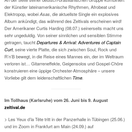
der Künstler lateinamerikanische Rhythmen, Afrobeat und
Elektropop, wobei
Asas
, die aktuellste Single ein explosives
Album ankündigt, das während des Zeltivals erscheinen wird!
Der Amerikaner Curtis Harding (08.07.) seinerseits macht uns
sehr ungeduldig. Von seiner sinnlichen und sensiblen Stimme
getragen, taucht
Departures & Arrival: Adventures of Captain
Curt
, seine vierte Platte, die sich zwischen Soul, Rock und
R’n’B bewegt, in die Reise eines Mannes ein, der im Weltraum
verloren ist… Gitarreneffekte, Geigensolos und Gospel-Chöre
konstruieren eine üppige Orchester-Atmosphäre – unsere
Vorliebe gilt dem leidenschaftlichen
Time
.
Im Tollhaus (Karlsruhe) vom 26. Juni bis 9. August
zeltival.de
> Les Yeux d’la Tête tritt in der Panzerhalle in Tübingen (25.06.)
und im Zoom in Frankfurt am Main (24.09.) auf