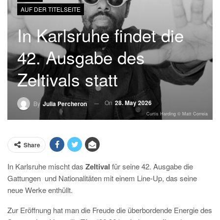
AUF DER TITELSEITE
In Karlsruhe findet die
42. Ausgabe des
Zeltivals statt
On
28. May 2026
By
Julia Percheron
Curtis Harding © Matt Correia
Share
In Karlsruhe mischt das
Zeltival
für seine 42. Ausgabe die
Gattungen
und Nationalitäten mit einem Line-Up, das seine
neue Werke enthüllt.
Z
ur Eröffnung hat man die Freude die überbordende Energie des