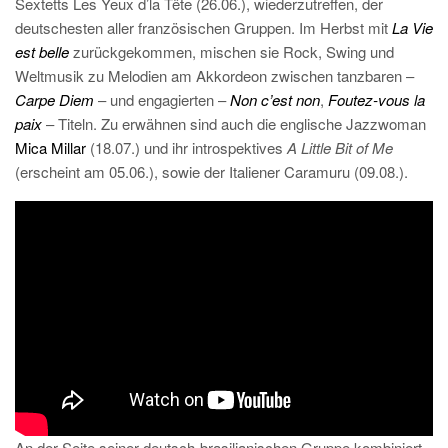
Sextetts Les Yeux d’la Tête (26.06.), wiederzutreffen, der
deutschesten aller französischen Gruppen. Im Herbst mit
La Vie
est belle
zurückgekommen, mischen sie Rock, Swing und
Weltmusik zu Melodien am Akkordeon zwischen tanzbaren –
Carpe Diem
– und engagierten –
Non c’est non
,
Foutez-vous la
paix
– Titeln. Zu erwähnen sind auch die englische Jazzwoman
Mica Millar
(18.07.) und ihr introspektives
A Little Bit of Me
(erscheint am 05.06.), sowie der Italiener Caramuru (09.08.).
An der Seite seiner deutsch-brasilianischen Gruppe kombiniert