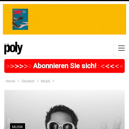
>
>
>
>
>
>
>
>
>
>
>
>
>
>
>
>
>
<
<
<
<
<
<
<
Abonnieren Sie sich!
Home
Deutsch
Musik
MUSIK