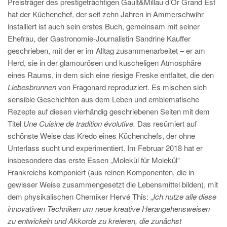
Preisträger des prestigeträchtigen Gault&Millau d’Or Grand Est
hat der Küchenchef, der seit zehn Jahren in Ammerschwihr
installiert ist auch sein erstes Buch, gemeinsam mit seiner
Ehefrau, der Gastronomie-Journalistin Sandrine Kauffer
geschrieben, mit der er im Alltag zusammenarbeitet – er am
Herd, sie in der glamourösen und kuscheligen Atmosphäre
eines Raums, in dem sich eine riesige Freske entfaltet, die den
Liebesbrunnen
von Fragonard reproduziert. Es mischen sich
sensible Geschichten aus dem Leben und emblematische
Rezepte auf diesen vierhändig geschriebenen Seiten mit dem
Titel
Une Cuisine de tradition évolutive.
Das resümiert auf
schönste Weise das Kredo eines Küchenchefs, der ohne
Unterlass sucht und experimentiert. Im Februar 2018 hat er
insbesondere das erste Essen „Molekül für Molekül“
Frankreichs komponiert (aus reinen Komponenten, die in
gewisser Weise zusammengesetzt die Lebensmittel bilden), mit
dem physikalischen Chemiker Hervé This: „
Ich nutze alle diese
innovativen Techniken um neue kreative Herangehensweisen
zu entwickeln und Akkorde zu kreieren, die zunächst