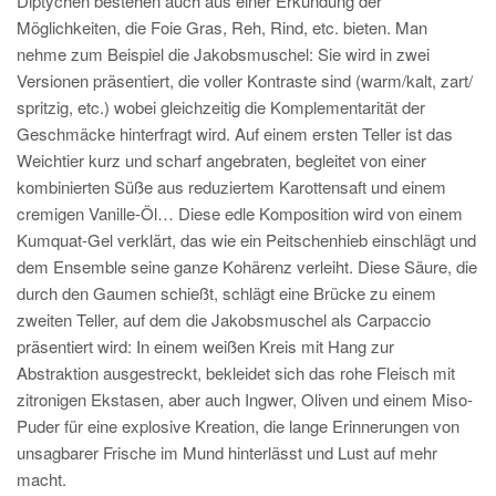
Diptychen bestehen auch aus einer Erkundung der
Möglichkeiten, die Foie Gras, Reh, Rind, etc. bieten. Man
nehme zum Beispiel die Jakobsmuschel: Sie wird in zwei
Versionen präsentiert, die voller Kontraste sind (warm/kalt, zart/
spritzig, etc.) wobei gleichzeitig die Komplementarität der
Geschmäcke hinterfragt wird. Auf einem ersten Teller ist das
Weichtier kurz und scharf angebraten, begleitet von einer
kombinierten Süße aus reduziertem Karottensaft und einem
cremigen Vanille-Öl… Diese edle Komposition wird von einem
Kumquat-Gel verklärt, das wie ein Peitschenhieb einschlägt und
dem Ensemble seine ganze Kohärenz verleiht. Diese Säure, die
durch den Gaumen schießt, schlägt eine Brücke zu einem
zweiten Teller, auf dem die Jakobsmuschel als Carpaccio
präsentiert wird: In einem weißen Kreis mit Hang zur
Abstraktion ausgestreckt, bekleidet sich das rohe Fleisch mit
zitronigen Ekstasen, aber auch Ingwer, Oliven und einem Miso-
Puder für eine explosive Kreation, die lange Erinnerungen von
unsagbarer Frische im Mund hinterlässt und Lust auf mehr
macht.