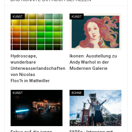
KUNST
KUNST
Hydroscape,
Ikonen: Ausstellung zu
wunderbare
Andy Warhol in der
Unterwasserlandschaften
Modernen Galerie
von Nicolas
Floc’h in Wattwiller
KUNST
BÜHNE
Fokus auf die junge
FARSe : Interview mit