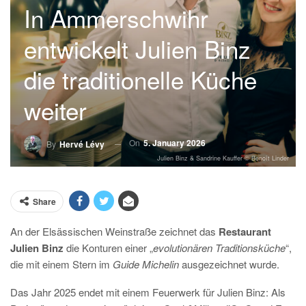
In Ammerschwihr
entwickelt Julien Binz
die traditionelle Küche
weiter
On
5. January 2026
By
Hervé Lévy
Julien Binz & Sandrine Kauffer © Benoît Linder
Share
An der Elsässischen Weinstraße zeichnet das
Restaurant
Julien Binz
die Konturen einer „
evolutionären Traditionsküche
“,
die mit einem Stern im
Guide Michelin
ausgezeichnet wurde.
D
as Jahr 2025 endet mit einem Feuerwerk für Julien Binz: Als