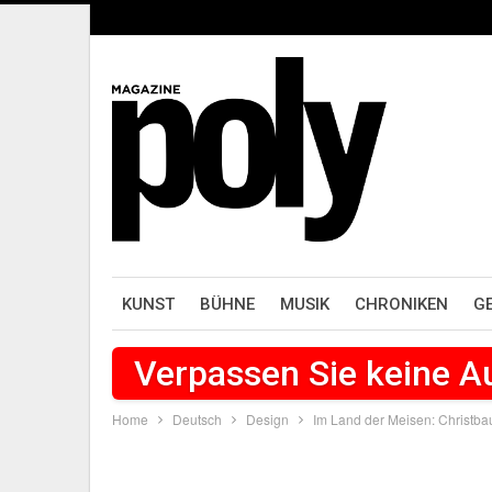
KUNST
BÜHNE
MUSIK
CHRONIKEN
G
Verpassen Sie keine 
Home
Deutsch
Design
Im Land der Meisen: Christb