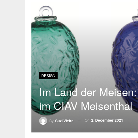
DESIGN
Im Land der Meisen:
im CIAV Meisenthal
On
2. December 2021
By
Suzi Vieira