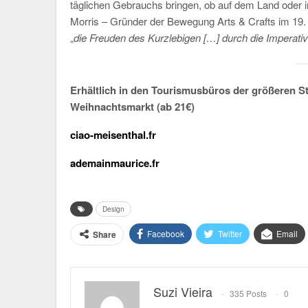
täglichen Gebrauchs bringen, ob auf dem Land oder in 
Morris – Gründer der Bewegung Arts & Crafts im 19.
„
die Freuden des Kurzlebigen […] durch die Imperati
Erhältlich in den Tourismusbüros der größeren S
Weihnachtsmarkt (ab 21€)
ciao-meisenthal.fr
ademainmaurice.fr
Design
Facebook
Twitter
Email
Share
Suzi Vieira
335 Posts
0