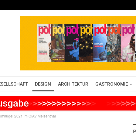
ESELLSCHAFT
DESIGN
ARCHITEKTUR
GASTRONOMIE
Ausgabe
>
>
>
>
>
>
>
>
>
>
>
>
>
>
>
>
>
>
>
>
>
aumkugel 2021 im CIAV Meisenthal
P