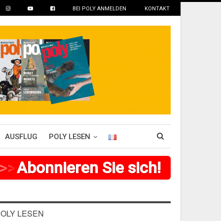
BEI POLY ANMELDEN
KONTAKT
AUSFLUG
POLY LESEN
>
>
Abonnieren Sie sich!
>
>
>
>
>
>
>
OLY LESEN