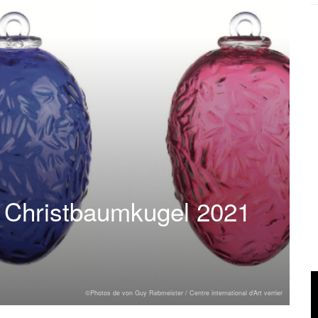
 Christbaumkugel 2021
©Photos de von Guy Rebmeister / Centre international d‘Art verrier