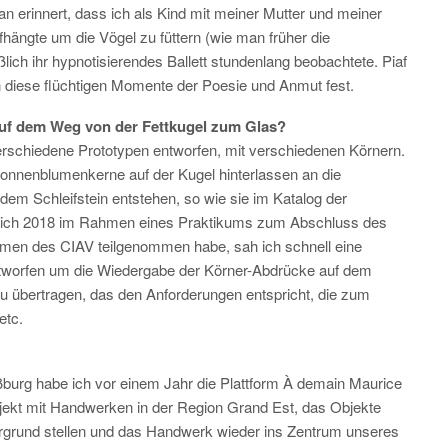
an erinnert, dass ich als Kind mit meiner Mutter und meiner
hängte um die Vögel zu füttern (wie man früher die
ich ihr hypnotisierendes Ballett stundenlang beobachtete. Piaf
xen diese flüchtigen Momente der Poesie und Anmut fest.
uf dem Weg von der Fettkugel zum Glas?
rschiedene Prototypen entworfen, mit verschiedenen Körnern.
e Sonnenblumenkerne auf der Kugel hinterlassen an die
t dem Schleifstein entstehen, so wie sie im Katalog der
da ich 2018 im Rahmen eines Praktikums zum Abschluss des
ormen des CIAV teilgenommen habe, sah ich schnell eine
tworfen um die Wiedergabe der Körner-Abdrücke auf dem
u übertragen, das den Anforderungen entspricht, die zum
etc.
aßburg habe ich vor einem Jahr die Plattform À demain Maurice
ojekt mit Handwerken in der Region Grand Est, das Objekte
dergrund stellen und das Handwerk wieder ins Zentrum unseres