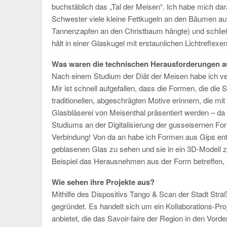
buchstäblich das „Tal der Meisen“. Ich habe mich dar
Schwester viele kleine Fettkugeln an den Bäumen auf
Tannenzapfen an den Christbaum hängte) und schließl
hält in einer Glaskugel mit erstaunlichen Lichtrefle
Was waren die technischen Herausforderungen a
Nach einem Studium der Diät der Meisen habe ich ve
Mir ist schnell aufgefallen, dass die Formen, die di
traditionellen, abgeschrägten Motive erinnern, die mi
Glasbläserei von Meisenthal präsentiert werden – 
Studiums an der Digitalisierung der gusseisernen F
Verbindung! Von da an habe ich Formen aus Gips en
geblasenen Glas zu sehen und sie in ein 3D-Modell z
Beispiel das Herausnehmen aus der Form betreffen, 
Wie sehen ihre Projekte aus?
Mithilfe des Dispositivs Tango & Scan der Stadt Str
gegründet. Es handelt sich um ein Kollaborations-Pr
anbietet, die das Savoir-faire der Region in den Vor