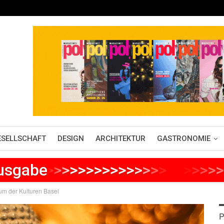
ESELLSCHAFT
DESIGN
ARCHITEKTUR
GASTRONOMIE
Ausgabe
>
>
>
>
>
>
>
>
>
>
>
>
>
>
>
>
>
>
>
>
>
um der Kulturen Basel
P