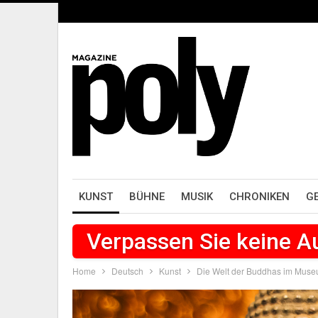
KUNST
BÜHNE
MUSIK
CHRONIKEN
G
Verpassen Sie keine 
Home
Deutsch
Kunst
Die Welt der Buddhas im Muse