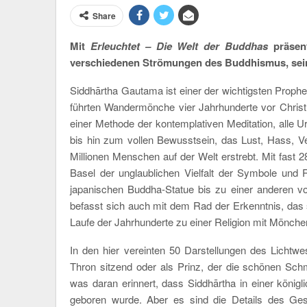
Share
Mit
Erleuchtet – Die Welt der Buddhas
präsent
verschiedenen Strömungen des Buddhismus, seine
Siddhārtha Gautama ist einer der wichtigsten Proph
führten Wandermönche vier Jahrhunderte vor Christu
einer Methode der kontemplativen Meditation, alle 
bis hin zum vollen Bewusstsein, das Lust, Hass, Ve
Millionen Menschen auf der Welt erstrebt. Mit fast
Basel der unglaublichen Vielfalt der Symbole und 
japanischen Buddha-Statue bis zu einer anderen v
befasst sich auch mit dem Rad der Erkenntnis, das s
Laufe der Jahrhunderte zu einer Religion mit Mönch
In den hier vereinten 50 Darstellungen des Lichtwe
Thron sitzend oder als Prinz, der die schönen Sc
was daran erinnert, dass Siddhārtha in einer könig
geboren wurde. Aber es sind die Details des Ges