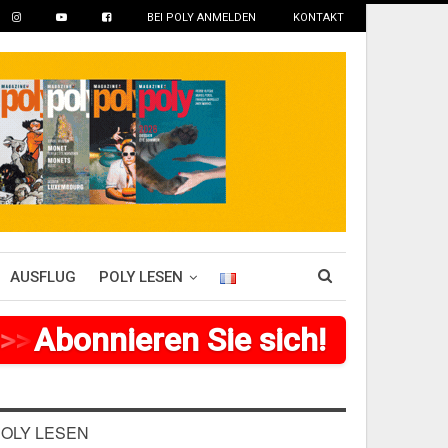
BEI POLY ANMELDEN
KONTAKT
AUSFLUG
POLY LESEN
>
>
>
Abonnieren Sie sich!
>
>
>
>
>
>
OLY LESEN