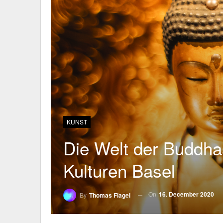
KUNST
Die Welt der Buddh
Kulturen Basel
On
16. December 2020
By
Thomas Flagel