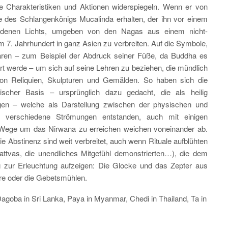
e Charakteristiken und Aktionen widerspiegeln. Wenn er von
lfe des Schlangenkönigs Mucalinda erhalten, der ihn vor einem
goldenen Lichts, umgeben von den Nagas aus einem nicht-
m 7. Jahrhundert in ganz Asien zu verbreiten. Auf die Symbole,
waren – zum Beispiel der Abdruck seiner Füße, da Buddha es
hrt werde – um sich auf seine Lehren zu beziehen, die mündlich
von Reliquien, Skulpturen und Gemälden. So haben sich die
ischer Basis – ursprünglich dazu gedacht, die als heilig
en – welche als Darstellung zwischen der physischen und
nd verschiedene Strömungen entstanden, auch mit einigen
e Wege um das Nirwana zu erreichen weichen voneinander ab.
die Abstinenz sind weit verbreitet, auch wenn Rituale aufblühten
ttvas, die unendliches Mitgefühl demonstrierten…), die dem
g zur Erleuchtung aufzeigen: Die Glocke und das Zepter aus
äre oder die Gebetsmühlen.
agoba in Sri Lanka, Paya in Myanmar, Chedi in Thailand, Ta in