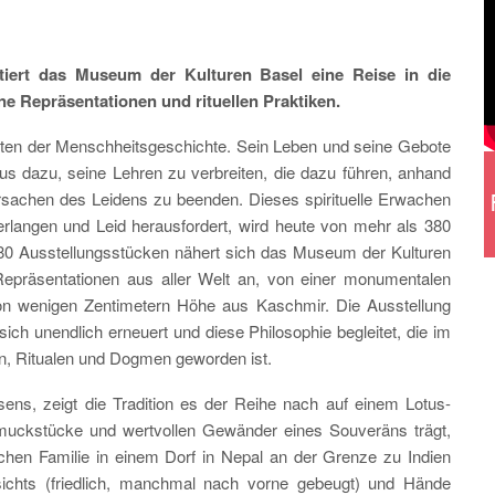
iert das Museum der Kulturen Basel eine Reise in die
 Repräsentationen und rituellen Praktiken.
eten der Menschheitsgeschichte. Sein Leben und seine Gebote
s dazu, seine Lehren zu verbreiten, die dazu führen, anhand
Ursachen des Leidens zu beenden. Dieses spirituelle Erwachen
rlangen und Leid herausfordert, wird heute von mehr als 380
 280 Ausstellungsstücken nähert sich das Museum der Kulturen
Repräsentationen aus aller Welt an, von einer monumentalen
on wenigen Zentimetern Höhe aus Kaschmir. Die Ausstellung
ich unendlich erneuert und diese Philosophie begleitet, die im
en, Ritualen und Dogmen geworden ist.
sens, zeigt die Tradition es der Reihe nach auf einem Lotus-
hmuckstücke und wertvollen Gewänder eines Souveräns trägt,
lichen Familie in einem Dorf in Nepal an der Grenze zu Indien
ichts (friedlich, manchmal nach vorne gebeugt) und Hände