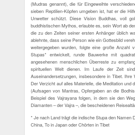
(Mudras genannt), die für Eingeweihte verschieden
sieben Reptilien-Köpfen umgeben ist, hat er die Hi
Unwetter schützt. Diese Vision Buddhas, voll 
buddhistischen Mythos, erlaubte es, sein Wort ab de
die zu den Zeiten seiner ersten Anhänger üblich 
ablehnte, dass seine Person wie ein Gottesbild vere
weitergegeben wurden, folgte eine große Anzahl 
Stupas* entwickelt, runde Bauwerke mit quadrat
angesehenen menschlichen Überreste zu empfang
spirituellen Welt dienen. Im Laufe der Zeit si
Auseinandersetzungen, insbesondere in Tibet. Ihr
Der Verzicht auf alles Materielle, die Meditation und 
(Aufsagen von Mantras, Opfergaben an die Bodhisa
Beispiel des Vajrayana folgen, in dem sie den We
Diamanten – der Vajra –, die bescheidenen Reisealt
* Je nach Land trägt die indische Stupa den Namen D
China, To in Japan oder Chörten in Tibet