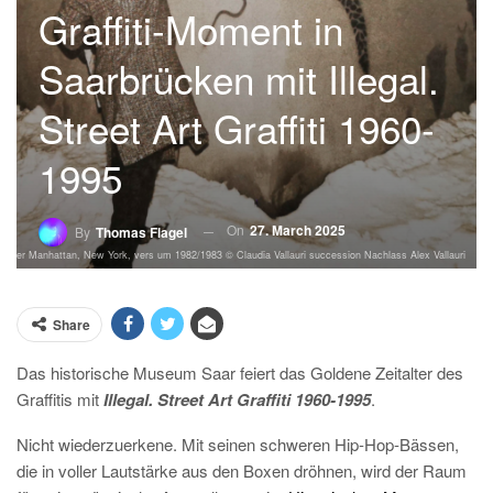
Graffiti-Moment in
Saarbrücken mit Illegal.
Street Art Graffiti 1960-
1995
On
27. March 2025
By
Thomas Flagel
n Lower Manhattan, New York, vers um 1982/1983 © Claudia Vallauri succession Nachlass Alex Vallauri
Share
Das historische Museum Saar feiert das Goldene Zeitalter des
Graffitis mit
Illegal. Street Art Graffiti 1960-1995
.
Nicht wiederzuerkene. Mit seinen schweren Hip-Hop-Bässen,
die in voller Lautstärke aus den Boxen dröhnen, wird der Raum