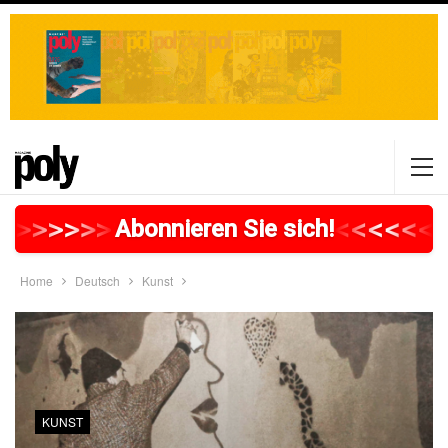
>
>
>
>
>
>
>
>
>
>
>
>
>
>
>
>
>
<
<
<
<
<
<
<
Abonnieren Sie sich!
Home
Deutsch
Kunst
KUNST