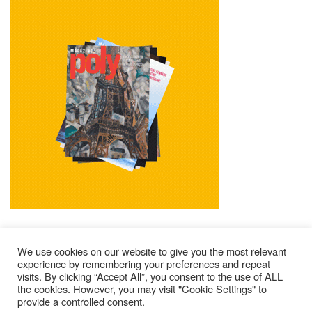
We use cookies on our website to give you the most relevant
experience by remembering your preferences and repeat
visits. By clicking “Accept All”, you consent to the use of ALL
Impressum
Kontakt
Alle Ausgaben Lesen
the cookies. However, you may visit "Cookie Settings" to
provide a controlled consent.
POLY Abonnieren
Wer Sind Wir ?