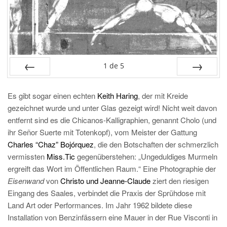
1
de
5
PRÉC
SUIV.
Es gibt sogar einen echten
Keith Haring
, der mit Kreide
gezeichnet wurde und unter Glas gezeigt wird! Nicht weit davon
entfernt sind es die Chicanos-Kalligraphien, genannt Cholo (und
ihr Señor Suerte mit Totenkopf), vom Meister der Gattung
Charles “Chaz” Bojórquez
, die den Botschaften der schmerzlich
vermissten
Miss.Tic
gegenüberstehen: „Ungeduldiges Murmeln
ergreift das Wort im Öffentlichen Raum.“ Eine Photographie der
Eisenwand
von
Christo und Jeanne-Claude
ziert den riesigen
Eingang des Saales, verbindet die Praxis der Sprühdose mit
Land Art oder Performances. Im Jahr 1962 bildete diese
Installation von Benzinfässern eine Mauer in der Rue Visconti in