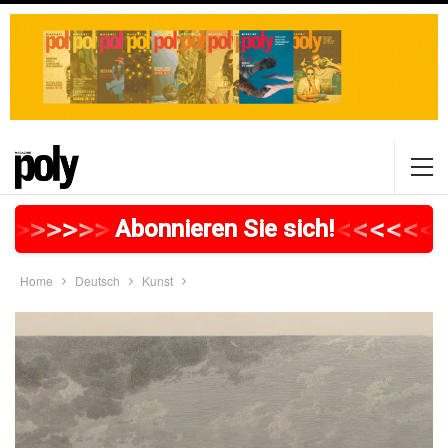
>
>
>
>
>
>
>
>
>
>
>
>
>
>
>
>
>
<
<
<
<
<
<
<
Abonnieren Sie sich!
Home
Deutsch
Kunst