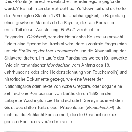
Deux-Ponts (eine echte deutsche „Fremdenlegion) gegründet
wurde? Es nahm an der Schlacht bei Yorktown teil und sicherte
den Vereinigten Staaten 1781 die Unabhängigkeit, in Begleitung
eines gewissen Marquis de La Fayette, dessen Portrait der
erste Teil dieser Ausstellung,
Freiheit
, zeichnet. Im
Folgenden,
Gleichheit,
wird der historische Kontext untersucht,
indem eine Epoche be- trachtet wird, deren zentrale Fragen sich
um die
Erklärung der Menschenrechte
und die Abschaffung der
Sklaverei drehen. Im Laufe des Rundgangs werden Kunstwerke
(wie ein romantischer
Mondschein
vom Anfang des 18.
Jahrhunderts oder eine Heldenzeichnung von Touchemolin) und
historische Dokumente gezeigt, wie eine Weste der
Nationalgarde oder Texte von Abbé Grégoire, oder sogar eine
sehr schöne Komposition von Bartholdi von 1892, in der
Lafayette Washington die Hand schüttelt. Sie symbolisiert den
Geist des dritten Teils dieser Präsentation (
Brüderlichkeit
), der
sich auf die Schlacht konzentriert, die die Geschichte eines
ganzen Kontinents verändern sollte.