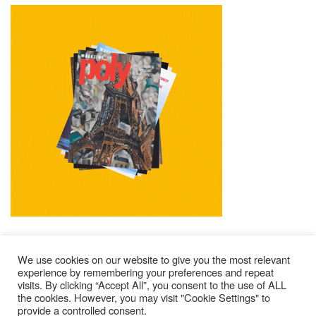
We use cookies on our website to give you the most relevant
experience by remembering your preferences and repeat
visits. By clicking “Accept All”, you consent to the use of ALL
Impressum
Kontakt
Alle Ausgaben Lesen
the cookies. However, you may visit "Cookie Settings" to
provide a controlled consent.
POLY Abonnieren
Wer Sind Wir ?