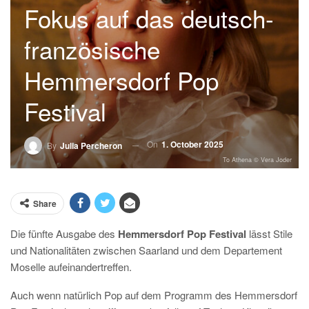
Fokus auf das deutsch-
französische
Hemmersdorf Pop
Festival
On
1. October 2025
By
Julia Percheron
To Athena © Vera Joder
Share
Die fünfte Ausgabe des
Hemmersdorf Pop Festival
lässt Stile
und Nationalitäten zwischen Saarland und dem Departement
Moselle aufeinandertreffen.
Auch wenn natürlich Pop auf dem Programm des Hemmersdorf