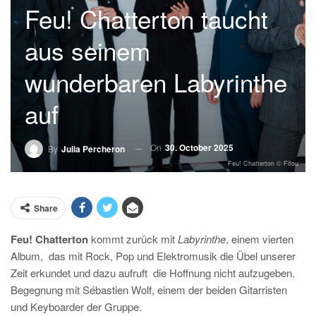
Feu! Chatterton taucht
aus seinem
wunderbaren Labyrinthe
auf
On
30. October 2025
By
Julia Percheron
Feu! Chatterton © Fifou
Share
Feu! Chatterton
kommt zurück mit
Labyrinthe
, einem vierten
Album,
das mit Rock, Pop und Elektromusik die Übel unserer
Zeit erkundet und dazu aufruft
die Hoffnung nicht aufzugeben.
Begegnung mit Sébastien Wolf, einem der beiden Gitarristen
und Keyboarder der Gruppe.