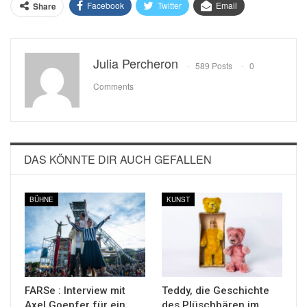
Facebook
Twitter
Email
Share
Julia Percheron
589 Posts
0
Comments
DAS KÖNNTE DIR AUCH GEFALLEN
BÜHNE
KUNST
FARSe : Interview mit
Teddy, die Geschichte
Axel Goepfer für ein
des Plüschbären im