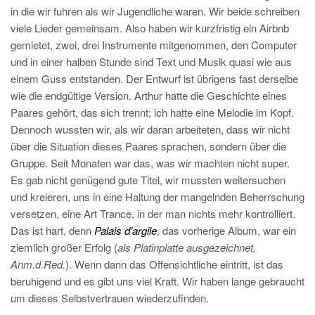
in die wir fuhren als wir Jugendliche waren. Wir beide schreiben
viele Lieder gemeinsam. Also haben wir kurzfristig ein Airbnb
gemietet, zwei, drei Instrumente mitgenommen, den Computer
und in einer halben Stunde sind Text und Musik quasi wie aus
einem Guss entstanden. Der Entwurf ist übrigens fast derselbe
wie die endgültige Version. Arthur hatte die Geschichte eines
Paares gehört, das sich trennt; ich hatte eine Melodie im Kopf.
Dennoch wussten wir, als wir daran arbeiteten, dass wir nicht
über die Situation dieses Paares sprachen, sondern über die
Gruppe. Seit Monaten war das, was wir machten nicht super.
Es gab nicht genügend gute Titel, wir mussten weitersuchen
und kreieren, uns in eine Haltung der mangelnden Beherrschung
versetzen, eine Art Trance, in der man nichts mehr kontrolliert.
Das ist hart, denn
Palais d’argile
, das vorherige Album, war ein
ziemlich großer Erfolg (
als Platinplatte ausgezeichnet,
Anm.d.Red.
). Wenn dann das Offensichtliche eintritt, ist das
beruhigend und es gibt uns viel Kraft. Wir haben lange gebraucht
um dieses Selbstvertrauen wiederzufinden.