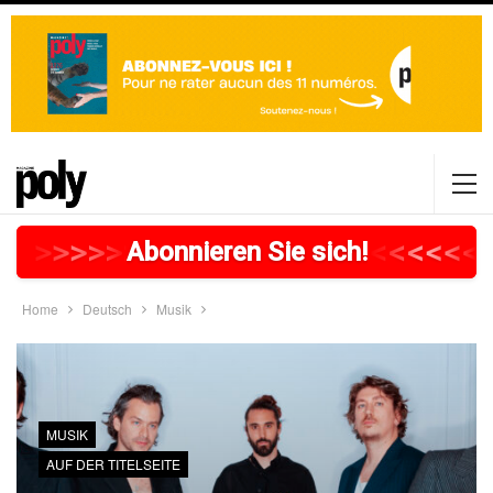
>
>
>
>
>
>
>
>
>
>
>
>
>
>
>
>
>
<
<
<
<
<
<
<
Abonnieren Sie sich!
Home
Deutsch
Musik
MUSIK
AUF DER TITELSEITE