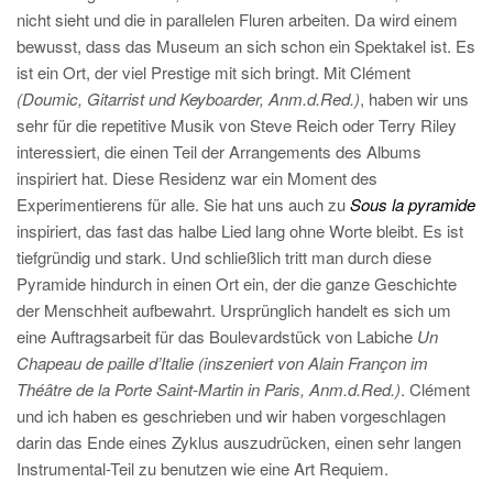
nicht sieht und die in parallelen Fluren arbeiten. Da wird einem
bewusst, dass das Museum an sich schon ein Spektakel ist. Es
ist ein Ort, der viel Prestige mit sich bringt. Mit Clément
(Doumic, Gitarrist und Keyboarder, Anm.d.Red.)
, haben wir uns
sehr für die repetitive Musik von Steve Reich oder Terry Riley
interessiert, die einen Teil der Arrangements des Albums
inspiriert hat. Diese Residenz war ein Moment des
Experimentierens für alle. Sie hat uns auch zu
Sous la pyramide
inspiriert, das fast das halbe Lied lang ohne Worte bleibt. Es ist
tiefgründig und stark. Und schließlich tritt man durch diese
Pyramide hindurch in einen Ort ein, der die ganze Geschichte
der Menschheit aufbewahrt. Ursprünglich handelt es sich um
eine Auftragsarbeit für das Boulevardstück von Labiche
Un
Chapeau de paille d’Italie
(inszeniert von Alain Françon im
Théâtre de la Porte Saint-Martin in Paris, Anm.d.Red.)
. Clément
und ich haben es geschrieben und wir haben vorgeschlagen
darin das Ende eines Zyklus auszudrücken, einen sehr langen
Instrumental-Teil zu benutzen wie eine Art Requiem.