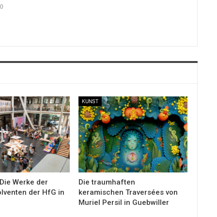
0
KUNST
Die Werke der
Die traumhaften
lventen der HfG in
keramischen Traversées von
Muriel Persil in Guebwiller