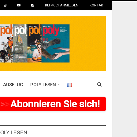
BEI POLY ANMELDEN
KONTAKT
AUSFLUG
POLY LESEN
>
>
>
Abonnieren Sie sich!
>
>
>
>
>
>
OLY LESEN