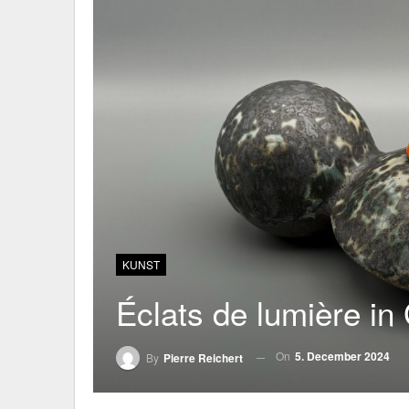
KUNST
Éclats de lumière in
On
5. December 2024
By
Pierre Reichert