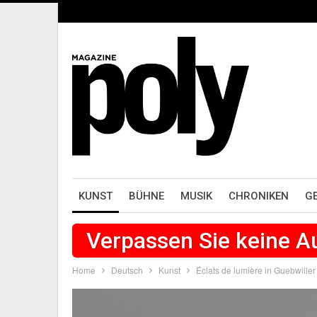
KUNST
BÜHNE
MUSIK
CHRONIKEN
G
Verpassen Sie keine 
Home
Deutsch
Kunst
Éclats de lumière in Guebwiller