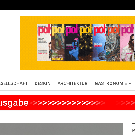
ESELLSCHAFT
DESIGN
ARCHITEKTUR
GASTRONOMIE
Ausgabe
>
>
>
>
>
>
>
>
>
>
>
>
>
>
>
>
>
>
>
>
>
P