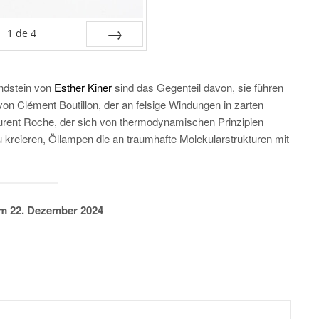
1
de
4
SUIV.
ndstein von
Esther Kiner
sind das Gegenteil davon, sie führen
von Clément Boutillon, der an felsige Windungen in zarten
rent Roche, der sich von thermodynamischen Prinzipien
u kreieren, Öllampen die an traumhafte Molekularstrukturen mit
um 22. Dezember 2024