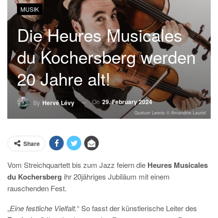
MUSIK
Die Heures Musicales
du Kochersberg werden
20 Jahre alt!
On
29. February 2024
By
Hervé Lévy
Quatuor Leonis © Amandine Lauriol
Share
Vom Streichquartett bis zum Jazz feiern die
Heures Musicales
du Kochersberg
ihr 20jähriges Jubiläum mit einem
rauschenden Fest.
„
Eine festliche Vielfalt.
“ So fasst der künstlerische Leiter des