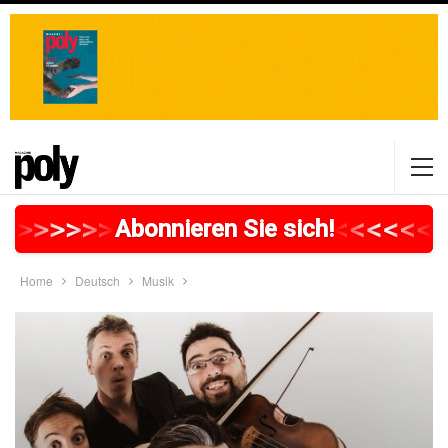
>
>
>
>
>
>
>
>
>
>
>
>
>
>
>
>
>
<
<
<
<
<
<
<
Abonnieren Sie sich!
Home
Deutsch
Musik