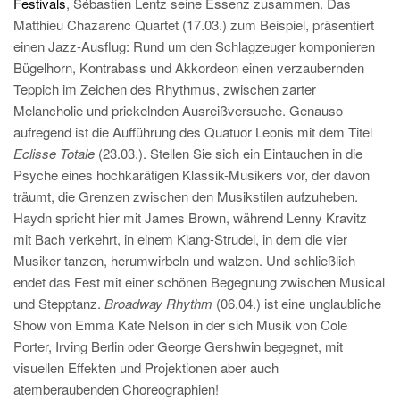
Festivals
, Sébastien Lentz seine Essenz zusammen. Das
Matthieu Chazarenc Quartet (17.03.) zum Beispiel, präsentiert
einen Jazz-Ausflug: Rund um den Schlagzeuger komponieren
Bügelhorn, Kontrabass und Akkordeon einen verzaubernden
Teppich im Zeichen des Rhythmus, zwischen zarter
Melancholie und prickelnden Ausreißversuche. Genauso
aufregend ist die Aufführung des Quatuor Leonis mit dem Titel
Eclisse Totale
(23.03.). Stellen Sie sich ein Eintauchen in die
Psyche eines hochkarätigen Klassik-Musikers vor, der davon
träumt, die Grenzen zwischen den Musikstilen aufzuheben.
Haydn spricht hier mit James Brown, während Lenny Kravitz
mit Bach verkehrt, in einem Klang-Strudel, in dem die vier
Musiker tanzen, herumwirbeln und walzen. Und schließlich
endet das Fest mit einer schönen Begegnung zwischen Musical
und Stepptanz.
Broadway Rhythm
(06.04.) ist eine unglaubliche
Show von Emma Kate Nelson in der sich Musik von Cole
Porter, Irving Berlin oder George Gershwin begegnet, mit
visuellen Effekten und Projektionen aber auch
atemberaubenden Choreographien!