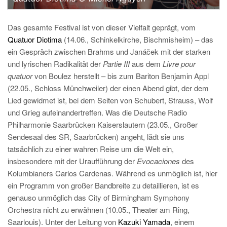
Das gesamte Festival ist von dieser Vielfalt geprägt, vom
Quatuor Diotima
(14.06., Schinkelkirche, Bischmisheim) – das
ein Gespräch zwischen Brahms und Janáček mit der starken
und lyrischen Radikalität der
Partie III
aus dem
Livre pour
quatuor
von Boulez herstellt – bis zum Bariton Benjamin Appl
(22.05., Schloss Münchweiler) der einen Abend gibt, der dem
Lied gewidmet ist, bei dem Seiten von Schubert, Strauss, Wolf
und Grieg aufeinandertreffen. Was die Deutsche Radio
Philharmonie Saarbrücken Kaiserslautern (23.05., Großer
Sendesaal des SR, Saarbrücken) angeht, lädt sie uns
tatsächlich zu einer wahren Reise um die Welt ein,
insbesondere mit der Uraufführung der
Evocaciones
des
Kolumbianers Carlos Cardenas. Während es unmöglich ist, hier
ein Programm von großer Bandbreite zu detaillieren, ist es
genauso unmöglich das City of Birmingham Symphony
Orchestra nicht zu erwähnen (10.05., Theater am Ring,
Saarlouis). Unter der Leitung von
Kazuki Yamada
, einem