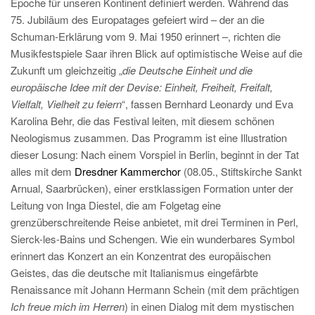
Epoche für unseren Kontinent definiert werden. Während das
75. Jubiläum des Europatages gefeiert wird – der an die
Schuman-Erklärung vom 9. Mai 1950 erinnert –, richten die
Musikfestspiele Saar ihren Blick auf optimistische Weise auf die
Zukunft um gleichzeitig „
die Deutsche Einheit und die
europäische Idee mit der Devise: Einheit, Freiheit, Freifalt,
Vielfalt, Vielheit zu feiern
“, fassen Bernhard Leonardy und Eva
Karolina Behr, die das Festival leiten, mit diesem schönen
Neologismus zusammen. Das Programm ist eine Illustration
dieser Losung: Nach einem Vorspiel in Berlin, beginnt in der Tat
alles mit dem
Dresdner Kammerchor
(08.05., Stiftskirche Sankt
Arnual, Saarbrücken), einer erstklassigen Formation unter der
Leitung von Inga Diestel, die am Folgetag eine
grenzüberschreitende Reise anbietet, mit drei Terminen in Perl,
Sierck-les-Bains und Schengen. Wie ein wunderbares Symbol
erinnert das Konzert an ein Konzentrat des europäischen
Geistes, das die deutsche mit Italianismus eingefärbte
Renaissance mit Johann Hermann Schein (mit dem prächtigen
Ich freue mich im Herren
) in einen Dialog mit dem mystischen