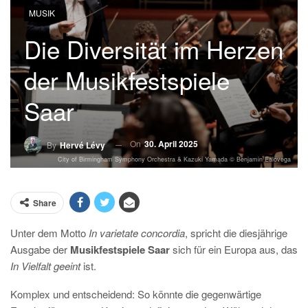
MUSIK
Die Diversität im Herzen
der Musikfestspiele
Saar
On
30. April 2025
By
Hervé Lévy
City of Birmingham Symphony Orchestra & Kazuki Yamada © Benjamin Ealovega
Share
Unter dem Motto
In varietate concordia
, spricht die diesjährige
Ausgabe der
Musikfestspiele Saar
sich für ein Europa aus, das
In Vielfalt geeint
ist.
Komplex und entscheidend: So könnte die gegenwärtige