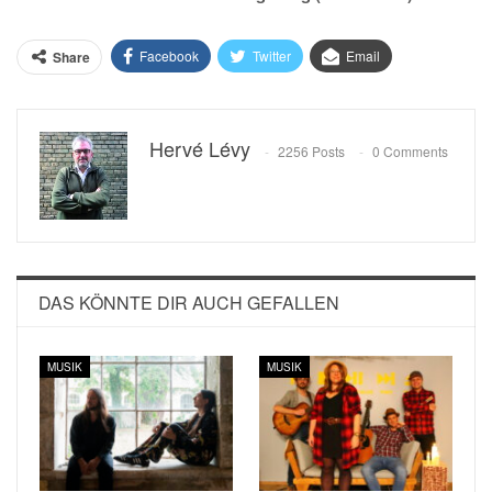
Facebook
Twitter
Email
Share
Hervé Lévy
2256 Posts
0 Comments
DAS KÖNNTE DIR AUCH GEFALLEN
MUSIK
MUSIK