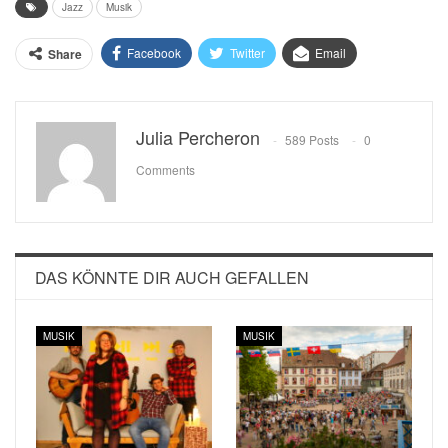
Jazz
Musik
Facebook
Twitter
Email
Share
Julia Percheron
589 Posts
0
Comments
DAS KÖNNTE DIR AUCH GEFALLEN
MUSIK
MUSIK