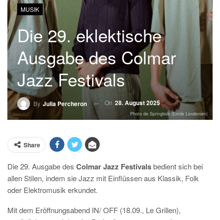
MUSIK
Die 29. eklektische
Ausgabe des Colmar
Jazz Festivals
On
28. August 2025
By
Julia Percheron
Photo de Springbok (Emile Londonien)
Share
Die 29. Ausgabe des
Colmar Jazz Festivals
bedient sich bei
allen Stilen, indem sie Jazz mit Einflüssen aus Klassik, Folk
oder Elektromusik erkundet.
Mit dem Eröffnungsabend IN/ OFF (18.09., Le Grillen),