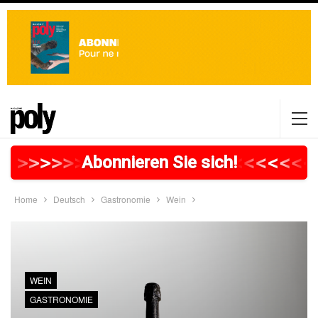
>
>
>
>
>
>
>
>
>
>
>
>
>
>
>
>
>
<
<
<
<
<
<
<
Abonnieren Sie sich!
Home
Deutsch
Gastronomie
Wein
WEIN
GASTRONOMIE