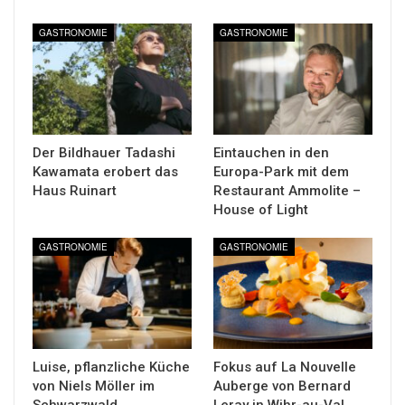
GASTRONOMIE
GASTRONOMIE
Der Bildhauer Tadashi
Eintauchen in den
Kawamata erobert das
Europa-Park mit dem
Haus Ruinart
Restaurant Ammolite –
House of Light
GASTRONOMIE
GASTRONOMIE
Luise, pflanzliche Küche
Fokus auf La Nouvelle
von Niels Möller im
Auberge von Bernard
Schwarzwald
Leray in Wihr-au-Val