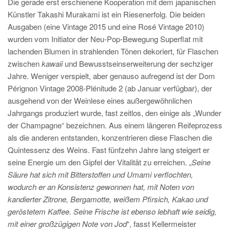
Die gerade erst erschienene Kooperation mit dem japanischen
Künstler Takashi Murakami ist ein Riesenerfolg. Die beiden
Ausgaben (eine Vintage 2015 und eine Rosé Vintage 2010)
wurden vom Initiator der Neu-Pop-Bewegung Superflat mit
lachenden Blumen in strahlenden Tönen dekoriert, für Flaschen
zwischen
kawaii
und Bewusstseinserweiterung der sechziger
Jahre. Weniger verspielt, aber genauso aufregend ist der Dom
Pérignon Vintage 2008-Plénitude 2 (ab Januar verfügbar), der
ausgehend von der Weinlese eines außergewöhnlichen
Jahrgangs produziert wurde, fast zeitlos, den einige als „Wunder
der Champagne“ bezeichnen. Aus einem längeren Reifeprozess
als die anderen entstanden, konzentrieren diese Flaschen die
Quintessenz des Weins. Fast fünfzehn Jahre lang steigert er
seine Energie um den Gipfel der Vitalität zu erreichen. „
Seine
Säure hat sich mit Bitterstoffen und Umami verflochten,
wodurch er an Konsistenz gewonnen hat, mit Noten von
kandierter Zitrone, Bergamotte, weißem Pfirsich, Kakao und
geröstetem Kaffee. Seine Frische ist ebenso lebhaft wie seidig,
mit einer großzügigen Note von Jod
“, fasst Kellermeister