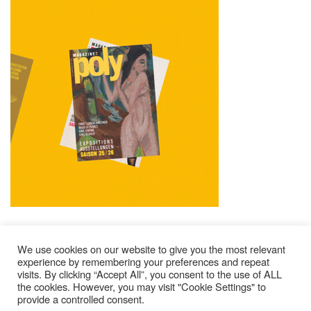
We use cookies on our website to give you the most relevant
experience by remembering your preferences and repeat
visits. By clicking “Accept All”, you consent to the use of ALL
Impressum
Kontakt
Alle Ausgaben Lesen
the cookies. However, you may visit "Cookie Settings" to
provide a controlled consent.
POLY Abonnieren
Wer Sind Wir ?