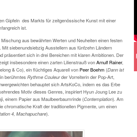
en Gipfeln
des Markts für zeitgenössische Kunst mit einer
fangreich ist.
r Mischung aus bewährten Werten und Neuheiten einen festen
t. Mit siebenundsiebzig Ausstellern aus fünfzehn Ländern
räsentiert sich in drei Bereichen mit klaren Ambitionen. Der
igt insbesondere einen zarten Lilienstrauß von
Arnulf Rainer
,
Lelong & Co), ein flüchtiges Aquarell von
Peer Boehm
(
Dann ist
ein berühmtes
Rythme Couleur
der Vorreiterin der Pop-Art,
chwergewichten behauptet sich ArtsKoCo, indem es das Erbe
rkehrendes Motiv dieses Genres, inspiriert Hyun Joung Lee zu
nji, einem Papier aus Maulbeerbaumrinde (
Contemplation
). Am
chromatische Kraft der traditionellen Pigmente, um einen
tation 4, Machapuchare
).