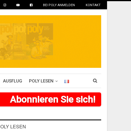
BEI POLY ANMELDEN
KONTAKT
AUSFLUG
POLY LESEN
>
>
>
Abonnieren Sie sich!
>
>
>
>
>
>
OLY LESEN