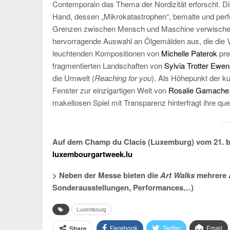
Contemporain das Thema der Nordizität erforscht. D
Hand, dessen „Mikrokatastrophen“, bemalte und perfo
Grenzen zwischen Mensch und Maschine verwischen.
hervorragende Auswahl an Ölgemälden aus, die die Vi
leuchtenden Kompositionen von
Michelle Paterok
pre
fragmentierten Landschaften von
Sylvia Trotter Ewe
die Umwelt (
Reaching for you
). Als Höhepunkt der k
Fenster zur einzigartigen Welt von
Rosalie Gamache
makellosen Spiel mit Transparenz hinterfragt ihre qu
Auf dem Champ du Clacis (Luxemburg) vom 21. b
luxembourgartweek.lu
> Neben der Messe bieten die
Art Walks
mehrere 
Sonderausstellungen, Performances…)
Luxembourg
Facebook
Twitter
Email
Share