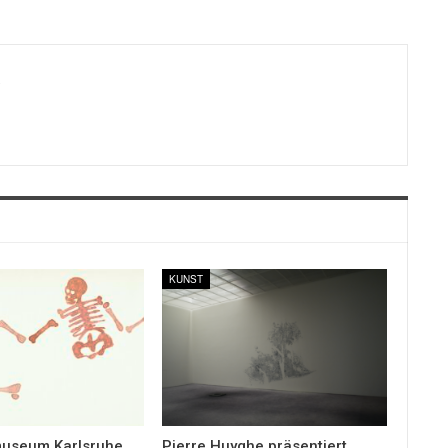
0
KUNST
museum Karlsruhe
Pierre Huyghe präsentiert