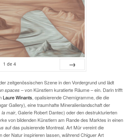
1
de
4
SUIV.
er zeitgenössischen Szene in den Vordergrund und lädt
run spaces
– von Künstlern kuratierte Räume
– ein. Darin trifft
in
Laure Winants
, opalisierende Chemigramme, die die
ar Gallery), eine traumhafte Mineralienlandschaft der
, la mair
, Galerie Robert Dantec) oder den destrukturierten
-Werke von bildenden Künstlern am Rande des Marktes in einen
us
auf das pulsierende Montreal. Art Mûr vereint die
n der Natur inspirieren lassen, während Chiguer Art