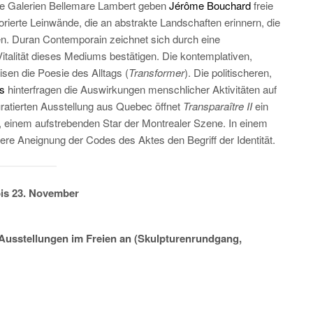
ie Galerien Bellemare Lambert geben
Jérôme Bouchard
freie
rierte Leinwände, die an abstrakte Landschaften erinnern, die
 Duran Contemporain zeichnet sich durch eine
talität dieses Mediums bestätigen. Die kontemplativen,
isen die Poesie des Alltags (
Transformer
). Die politischeren,
ns
hinterfragen die Auswirkungen menschlicher Aktivitäten auf
uratierten Ausstellung aus Quebec öffnet
Transparaître II
ein
, einem aufstrebenden Star der Montrealer Szene. In einem
eere Aneignung der Codes des Aktes den Begriff der Identität.
is 23. November
Ausstellungen im Freien an (Skulpturenrundgang,