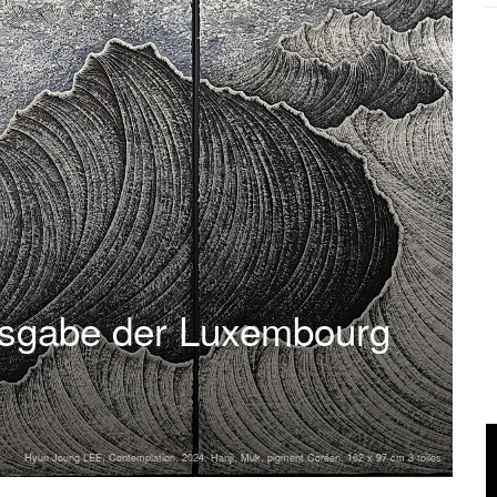
usgabe der Luxembourg
Hyun Joung LEE, Contemplation, 2024, Hanji, Muk, pigment Coréen, 162 x 97 cm 3 toiles