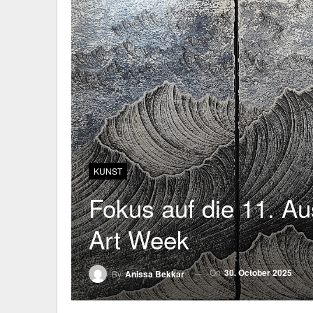
KUNST
Fokus auf die 11. A
Art Week
On
30. October 2025
By
Anissa Bekkar