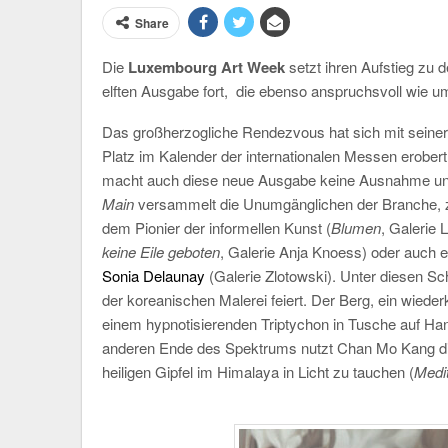
Share
Die
Luxembourg Art Week
setzt ihren Aufstieg zu d
elften Ausgabe fort,
die ebenso anspruchsvoll wie um
Das großherzogliche Rendezvous hat sich mit seine
Platz im Kalender der internationalen Messen erober
macht auch diese neue Ausgabe keine Ausnahme und p
Main
versammelt die Unumgänglichen der Branche, ze
dem Pionier der informellen Kunst (
Blumen
, Galerie 
keine Eile geboten
, Galerie Anja Knoess) oder auch 
Sonia Delaunay
(Galerie Zlotowski). Unter diesen S
der koreanischen Malerei feiert. Der Berg, ein wiede
einem hypnotisierenden Triptychon in Tusche auf Ha
anderen Ende des Spektrums nutzt Chan Mo Kang die 
heiligen Gipfel im Himalaya in Licht zu tauchen (
Medi