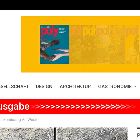
ESELLSCHAFT
DESIGN
ARCHITEKTUR
GASTRONOMIE
Ausgabe
>
>
>
>
>
>
>
>
>
>
>
>
>
>
>
>
>
>
>
>
>
r Luxembourg Art Week
P