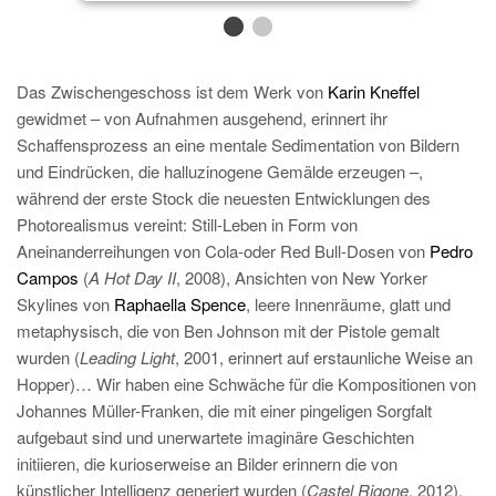
Das Zwischengeschoss ist dem Werk von
Karin Kneffel
gewidmet – von Aufnahmen ausgehend, erinnert ihr
Schaffensprozess an eine mentale Sedimentation von Bildern
und Eindrücken, die halluzinogene Gemälde erzeugen –,
während der erste Stock die neuesten Entwicklungen des
Photorealismus vereint: Still-Leben in Form von
Aneinanderreihungen von Cola-oder Red Bull-Dosen von
Pedro
Campos
(
A Hot Day II
, 2008), Ansichten von New Yorker
Skylines von
Raphaella Spence
, leere Innenräume, glatt und
metaphysisch, die von Ben Johnson mit der Pistole gemalt
wurden (
Leading Light
, 2001, erinnert auf erstaunliche Weise an
Hopper)… Wir haben eine Schwäche für die Kompositionen von
Johannes Müller-Franken, die mit einer pingeligen Sorgfalt
aufgebaut sind und unerwartete imaginäre Geschichten
initiieren, die kurioserweise an Bilder erinnern die von
künstlicher Intelligenz generiert wurden (
Castel Rigone
, 2012).