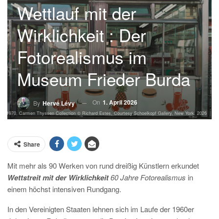
Wettlauf mit der
Wirklichkeit : Der
Fotorealismus im
Museum Frieder Burda
On
1. April 2026
By
Hervé Lévy
’s, 1970, Carmen Thyssen Collection © Richard Estes, Courtesy Schoelkopf Gallery, New York, 2026
Share
Mit mehr als 90 Werken von rund dreißig Künstlern erkundet
Wettstreit mit der Wirklichkeit
60 Jahre Fotorealismus
in
einem höchst intensiven Rundgang.
In den Vereinigten Staaten lehnen sich im Laufe der 1960er