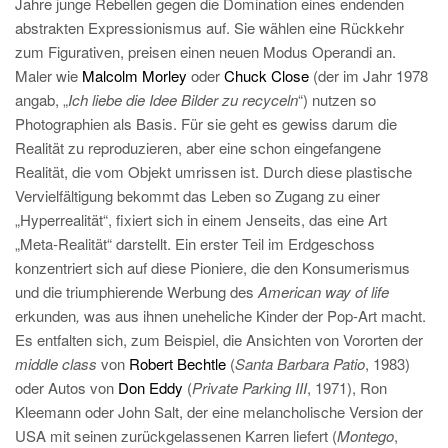
Jahre junge Rebellen gegen die Domination eines endenden
abstrakten Expressionismus auf. Sie wählen eine Rückkehr
zum Figurativen, preisen einen neuen Modus Operandi an.
Maler wie
Malcolm Morley
oder
Chuck Close
(der im Jahr 1978
angab, „
Ich liebe die Idee Bilder zu recyceln
“) nutzen so
Photographien als Basis. Für sie geht es gewiss darum die
Realität zu reproduzieren, aber eine schon eingefangene
Realität, die vom Objekt umrissen ist. Durch diese plastische
Vervielfältigung bekommt das Leben so Zugang zu einer
„Hyperrealität“, fixiert sich in einem Jenseits, das eine Art
„Meta-Realität“ darstellt. Ein erster Teil im Erdgeschoss
konzentriert sich auf diese Pioniere, die den Konsumerismus
und die triumphierende Werbung des
American way of life
erkunden
,
was aus ihnen uneheliche Kinder der Pop-Art macht.
Es entfalten sich, zum Beispiel, die Ansichten von Vororten der
middle class
von
Robert Bechtle
(
Santa Barbara Patio
, 1983)
oder Autos von
Don Eddy
(
Private Parking III
, 1971), Ron
Kleemann oder John Salt, der eine melancholische Version der
USA mit seinen zurückgelassenen Karren liefert (
Montego
,