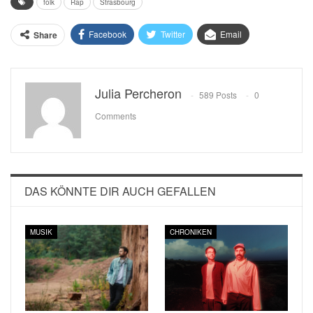
folk
Rap
Strasbourg
Facebook
Twitter
Email
Share
Julia Percheron
589 Posts
0
Comments
DAS KÖNNTE DIR AUCH GEFALLEN
MUSIK
CHRONIKEN