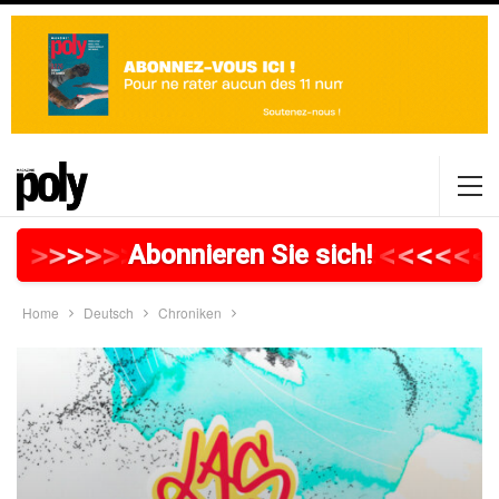
>
>
>
>
>
>
>
>
>
>
>
>
>
>
>
>
>
<
<
<
<
<
<
Abonnieren Sie sich!
Home
Deutsch
Chroniken