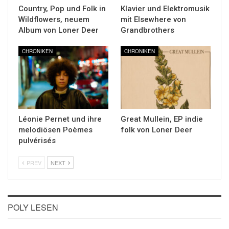
Country, Pop und Folk in
Klavier und Elektromusik
Wildflowers, neuem
mit Elsewhere von
Album von Loner Deer
Grandbrothers
CHRONIKEN
CHRONIKEN
Léonie Pernet und ihre
Great Mullein, EP indie
melodiösen Poèmes
folk von Loner Deer
pulvérisés
PREV
NEXT
POLY LESEN