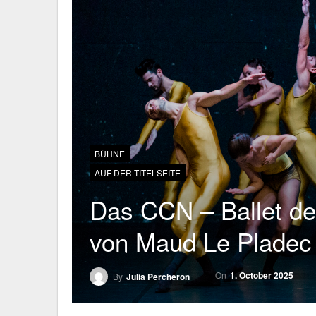
BÜHNE
AUF DER TITELSEITE
Das CCN – Ballet de 
von Maud Le Pladec
On
1. October 2025
By
Julia Percheron