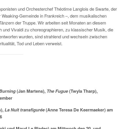
mponisten und Orchesterchef Théotime Langlois de Swarte, der
r Waaking-Gemeinde in Frankreich –, dem musikalischen
Tänzern der Truppe. Wir arbeiten seit Monaten an diesem
ch und Vivaldi zu choreographieren, zu klassischer Musik, die
entworfen wurden, sind strahlend und wechseln zwischen
tualität, Tod und Leben verweist.
 Burning
(Jan Martens),
The Fugue
(Twyla Tharp),
vember
s),
La Nuit transfigurée
(Anne Teresa De Keermaeker) am
6
ki und Maud Le Pladec) am Mittwoch den 20. und