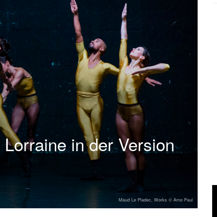
Lorraine in der Version
Maud Le Pladec, Works © Arno Paul