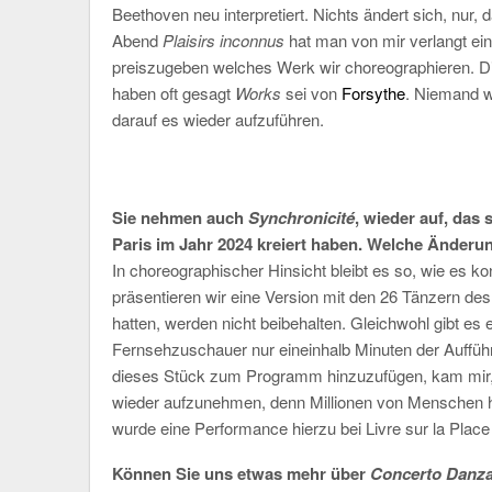
Beethoven neu interpretiert. Nichts ändert sich, nur, 
Abend
Plaisirs inconnus
hat man von mir verlangt ei
preiszugeben welches Werk wir choreographieren. Die 
haben oft gesagt
Works
sei von
Forsythe
. Niemand w
darauf es wieder aufzuführen.
Sie nehmen auch
Synchronicité
, wieder auf, das
Paris im Jahr 2024 kreiert haben. Welche Änder
In choreographischer Hinsicht bleibt es so, wie es kon
präsentieren wir eine Version mit den 26 Tänzern des 
hatten, werden nicht beibehalten. Gleichwohl gibt e
Fernsehzuschauer nur eineinhalb Minuten der Aufführ
dieses Stück zum Programm hinzuzufügen, kam mir, 
wieder aufzunehmen, denn Millionen von Menschen h
wurde eine Performance hierzu bei Livre sur la Place
Können Sie uns etwas mehr über
Concerto Danz