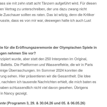
dass sie mit zehn statt acht Tänzern aufgeführt wird. Für diesen
nen Vertrag zu unterschreiben, der uns dazu zwang nicht
Zuschauer sollten es raten. Das ist witzig, denn die Kritiker
usste, dass es von mir war, deswegen hatte ich auch Lust
 sie für die Eröffnungszeremonie der Olympischen Spiele in
ungen nehmen Sie vor?
zipiert wurde, aber statt den 250 Interpreten im Original,
Balletts. Die Plattformen und Wassereffekte, die wir in Paris
s einige Überraschungen. Im Sommer 2024 konnten die
ung sehen. Hier präsentieren wir die Gesamtheit. Die Idee
nachdem ich tausende Nachrichten erhielt, die mich baten es
aben schlussendlich nicht viel davon gesehen. Übrigens
 in Nancy gezeigt.
ante
(Programm 3, 29. & 30.04.26 und 05. & 06.05.26)