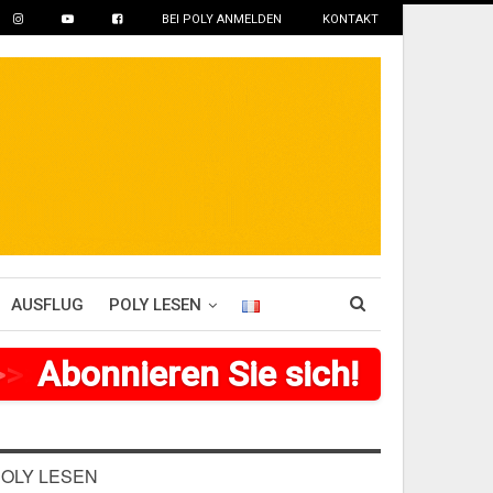
BEI POLY ANMELDEN
KONTAKT
AUSFLUG
POLY LESEN
>
>
>
Abonnieren Sie sich!
>
>
>
>
>
>
OLY LESEN