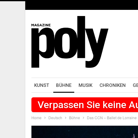
KUNST
BÜHNE
MUSIK
CHRONIKEN
G
Verpassen Sie keine 
Home
Deutsch
Bühne
Das CCN – Ballet de Lorraine