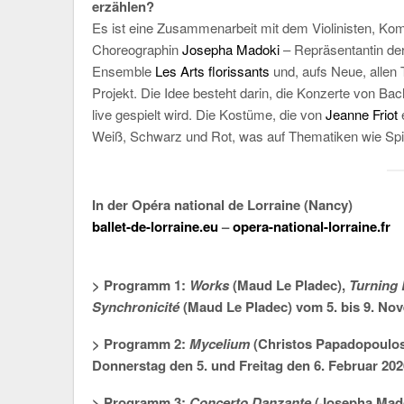
erzählen?
Es ist eine Zusammenarbeit mit dem Violinisten, Ko
Choreographin
Josepha Madoki
– Repräsentantin de
Ensemble
Les Arts florissants
und, aufs Neue, allen 
Projekt. Die Idee besteht darin, die Konzerte von Ba
live gespielt wird. Die Kostüme, die von
Jeanne Friot
Weiß, Schwarz und Rot, was auf Thematiken wie Spiri
In der Opéra national de Lorraine (Nancy)
ballet-de-lorraine.eu
–
opera-national-lorraine.fr
> Programm 1:
Works
(Maud Le Pladec),
Turning
Synchronicité
(Maud Le Pladec) vom 5. bis 9. No
> Programm 2:
Mycelium
(Christos Papadopoulo
Donnerstag den 5. und Freitag den 6. Februar 202
> Programm 3:
Concerto Danzante
(Josepha Mado