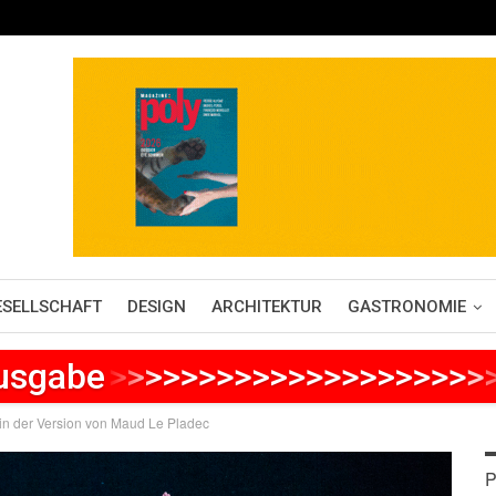
ESELLSCHAFT
DESIGN
ARCHITEKTUR
GASTRONOMIE
Ausgabe
>
>
>
>
>
>
>
>
>
>
>
>
>
>
>
>
>
>
>
>
>
 in der Version von Maud Le Pladec
P