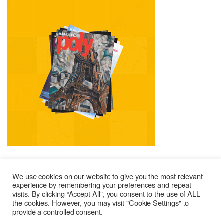
We use cookies on our website to give you the most relevant
experience by remembering your preferences and repeat
visits. By clicking “Accept All”, you consent to the use of ALL
Impressum
Kontakt
Alle Ausgaben Lesen
the cookies. However, you may visit "Cookie Settings" to
provide a controlled consent.
POLY Abonnieren
Wer Sind Wir ?