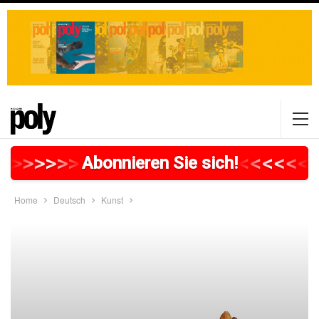
>
>
>
>
>
>
>
>
>
>
>
>
>
>
>
>
>
<
<
<
<
<
<
<
Abonnieren Sie sich!
Home
Deutsch
Kunst