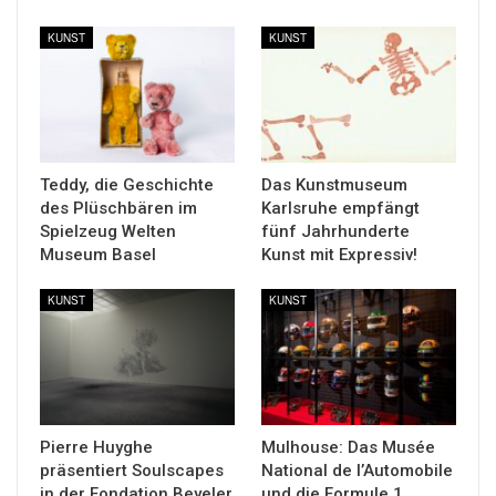
KUNST
KUNST
Teddy, die Geschichte
Das Kunstmuseum
des Plüschbären im
Karlsruhe empfängt
Spielzeug Welten
fünf Jahrhunderte
Museum Basel
Kunst mit Expressiv!
KUNST
KUNST
Pierre Huyghe
Mulhouse: Das Musée
präsentiert Soulscapes
National de l’Automobile
in der Fondation Beyeler
und die Formule 1