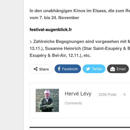
In den unabhängigen Kinos im Elsass, die zum R
vom 7. bis 24. November
festival-augenblick.fr
> Zahlreiche Begegnungen sind vorgesehen mit Ma
13.11.), Susanne Heinrich (Star Saint-Exupéry & Be
Exupéry & Bel-Air, 12.11.), etc.
Facebook
Twitter
Email
Share
Hervé Lévy
2256 Posts
0
Comments