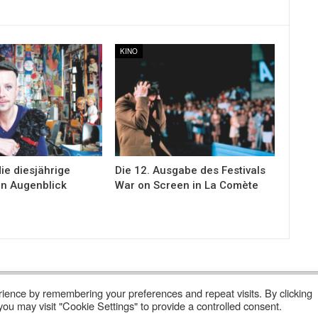
KINO
ie diesjährige
Die 12. Ausgabe des Festivals
n Augenblick
War on Screen in La Comète
ience by remembering your preferences and repeat visits. By clicking
 Abonnieren
Wer Sind Wir ?
ou may visit "Cookie Settings" to provide a controlled consent.