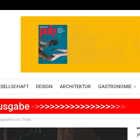
ESELLSCHAFT
DESIGN
ARCHITEKTUR
GASTRONOMIE
Ausgabe
>
>
>
>
>
>
>
>
>
>
>
>
>
>
>
>
>
>
>
>
>
garethe von Trotta
P