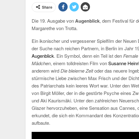
Share
Die 19. Ausgabe von
Augenblick
, dem Festival für
Margarethe von Trotta.
Ein ikonischer und vergessener Spielfilm der Neuen
der Suche nach reichen Partnern, in Berlin im Jahr 19
Augenblick
. Ein Symbol, denn ein Teil ist den
Female
Mädchen
, einem tolldreisten Film von
Susanne Heinr
anderem wird
Die bleierne Zeit
oder das neuere Ingeb
stürmische Liebe zwischen Max Frisch und der Dichter
des Patriarchats kein leeres Wort war. Unter den We
von Birgit Möller, der in die gestörte Psyche eines
und Aki Kaurismäki. Unter den zahlreichen Neuersch
Glazer hervorzuheben, eine Sensation aus Cannes, di
erkundet, die sich ein Kommandant des Konzentratio
aufbaute.