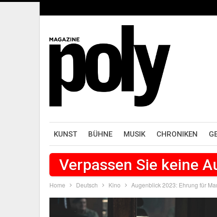
KUNST
BÜHNE
MUSIK
CHRONIKEN
G
Verpassen Sie keine 
Home
Deutsch
Kino
Augenblick 2023: Ehrung für Mar