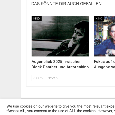
DAS KÖNNTE DIR AUCH GEFALLEN
KINO
KINO
Augenblick 2025, zwischen
Fokus auf d
Black Panther und Autorenkino
Ausgabe vo
PREV
NEXT
We use cookies on our website to give you the most relevant exper
Impressum
Kontakt
Alle Ausgaben Lesen
POLY
“Accept All”, you consent to the use of ALL the cookies. However, y