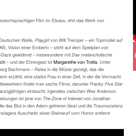
 deutschsprachigen Film im Elsass, ehrt das Werk von
 Deutschen Welle,
Playgirl
von Will Tremper – ein Topmodel auf
65, Vision einer Eroberin – steht auf dem Spielplan von
 Gaze
gewidmet – insbesondere mit
Das melancholische
ich
– und der Ehrengast ist
Margarethe von Trotta
. Unter
org Bachmann – Reise in die Wüste gezeigt, das die
in erzählt, eine starke Frau in einer Zeit, in der die Vormacht
ttbewerbern findet man sechs Filme, darunter
Franky Five Star
 Zwanzigjährigen eintaucht, irgendwo zwischen Wes Anderson
einungen ist jene von
The Zone of Interest
von Jonathan
e das Blut in den Adern gefrieren lässt und die Traumexistenz
nslagers Auschwitz einen Steinwurf vom Horror entfernt