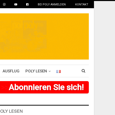
BEI POLY ANMELDEN
KONTAKT
AUSFLUG
POLY LESEN
>
>
>
Abonnieren Sie sich!
>
>
>
>
>
>
OLY LESEN