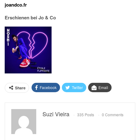
joandco.fr
Erschienen bei Jo & Co
Facebook
Twitter
Email
Share
Suzi Vieira
335 Posts
0 Comments