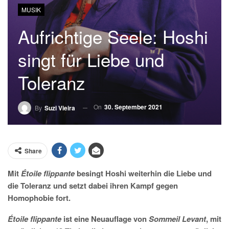
MUSIK
Aufrichtige Seele: Hoshi
singt für Liebe und
Toleranz
On
30. September 2021
By
Suzi Vieira
Share
Mit
Étoile flippante
besingt Hoshi weiterhin die Liebe und
die Toleranz und setzt dabei ihren Kampf gegen
Homophobie fort.
Étoile flippante
ist eine Neuauflage von
Sommeil Levant
, mit