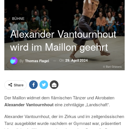
BÜHNE
Alexander Vantournhout
wird im Maillon geehrt
On
29. April 2024
By
Thomas Flagel
© Bart Grietens
Share
Der Maillon widmet dem flämischen Tänzer und Akrobaten
Alexander Vantournhout
eine zehntägige „Landschaft“.
Alexander Vantournhout, der im Zirkus und im zeitgenössischen
Tanz ausgebildet wurde nachdem er Gymnast war, präsentiert