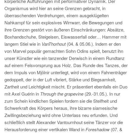
körperliche Aufführungen mit performativer Dynamik. Der
Organismus wird hier an seine Grenzen gebracht, in
überraschenden Verdrehungen, einem ausgeklügelten
Nahkampf für sein explosives Wirrwarr, die Bewegungen und
ihre Grenzen gestört von äußeren Einschränkungen: Absätze,
Boxhandschuhe, Steigeisen, Eiswasserfall oder… Hammer mit
langem Stiel wie in
VanThorhout
(04. & 05.06.). Indem er den
von Marvel populär gemachten Sohn Odins spielt, benutzt ihn
unser Künstler wie ein tanzender Derwisch in einem Rundtanz
auf einem Felsvorsprung aus Holz. Das Runde des Tanzes, der
dem Impuls von Mjölnir unterliegt, wird von einem Fahnenträger
gedoppelt, der in der Luft vibriert, Stärke und Biegsamkeit,
Zartheit und Leichtigkeit mischt. Er präsentiert ebenfalls ein Duo
mit Axel Guérin in
Through the grapevine
(29.-31.05.). In nur
zum Schein kindlichen Spielen fordern sie die Steifheit und
Schwerkraft des Körpers heraus, ihre bizarre siamesische
Zwillingsbeziehung wird ohne Unterlass neu erfunden. Und
schließlich stellt Alexander Vantournhout seine Tänzer vor die
Herausforderung einer vertikalen Wand in
Foreshadow
(07. &