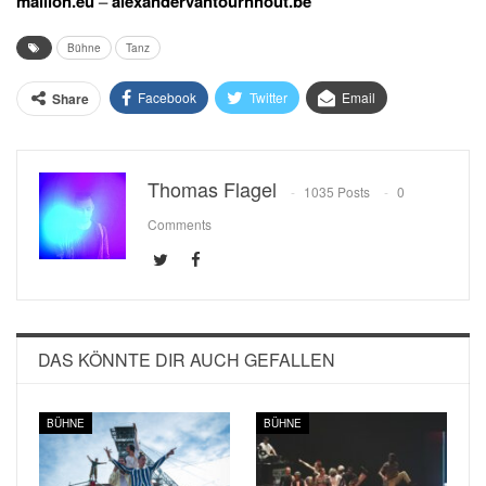
maillon.eu
–
alexandervantournhout.be
Bühne
Tanz
Facebook
Twitter
Email
Share
Thomas Flagel
1035 Posts
0
Comments
DAS KÖNNTE DIR AUCH GEFALLEN
BÜHNE
BÜHNE