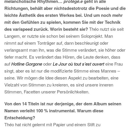
melancholische Rhythmen…
protégé.e
geht in alle
Richtungen, behält aber nichtsdestotrotz die Poesie und die
leichte Ästhetik des ersten Werkes bei. Und um noch mehr
mit den Gefühlen zu spielen, kommen Sie mit der Technik
des varispeed zurück. Worin besteht sie?
Théo nutzt sie seit
Langem, er nutzte sie schon bei seinem Soloprojekt. Man
nimmt auf einem Tonträger auf, dann beschleunigt oder
verlangsamt man ihn, was die Stimme verändert, sie höher oder
tiefer macht. Es verändert das Hören, die Leute denken, dass
auf
Hotline Gorgone
oder
Le Jour où tout s’est ouvert
eine Frau
singt, aber es ist nur die modifizierte Stimme eines Mannes –
seine. Wir mögen die Idee diesen Aspekt zu bearbeiten, eine
Vielzahl von Stimmen zu kreieren, es sind unsere inneren
Stimmen, Facetten unserer Persönlichkeiten.
Von den 14 Titeln ist nur derjenige, der dem Album seinen
Namen verleiht 100 % instrumental. Warum diese
Entscheidung?
Théo hat nicht gelernt mit Papier und einem Stift zu