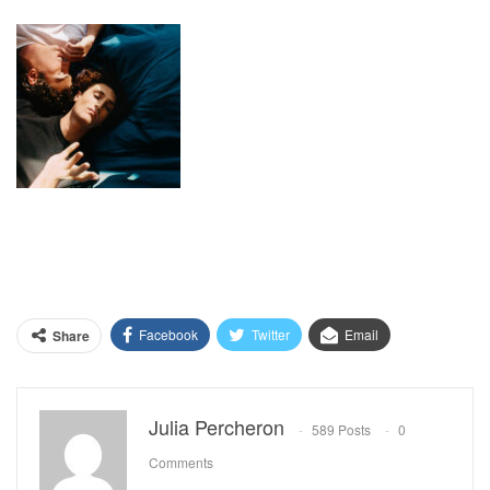
Facebook
Twitter
Email
Share
Julia Percheron
589 Posts
0
Comments