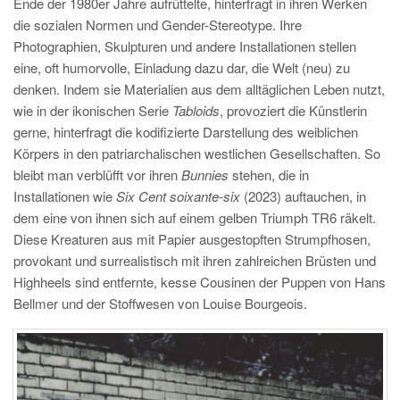
Ende der 1980er Jahre aufrüttelte, hinterfragt in ihren Werken
die sozialen Normen und Gender-Stereotype. Ihre
Photographien, Skulpturen und andere Installationen stellen
eine, oft humorvolle, Einladung dazu dar, die Welt (neu) zu
denken. Indem sie Materialien aus dem alltäglichen Leben nutzt,
wie in der ikonischen Serie
Tabloids
, provoziert die Künstlerin
gerne, hinterfragt die kodifizierte Darstellung des weiblichen
Körpers in den patriarchalischen westlichen Gesellschaften. So
bleibt man verblüfft vor ihren
Bunnies
stehen, die in
Installationen wie
Six Cent soixante-six
(2023) auftauchen, in
dem eine von ihnen sich auf einem gelben Triumph TR6 räkelt.
Diese Kreaturen aus mit Papier ausgestopften Strumpfhosen,
provokant und surrealistisch mit ihren zahlreichen Brüsten und
Highheels sind entfernte, kesse Cousinen der Puppen von Hans
Bellmer und der Stoffwesen von Louise Bourgeois.