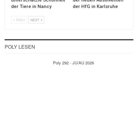
unterschätzte Schönheit
der neuen Absolventen
der Tiere in Nancy
der HfG in Karlsruhe
PREV
NEXT
POLY LESEN
Poly 292 - JU/AU 2026