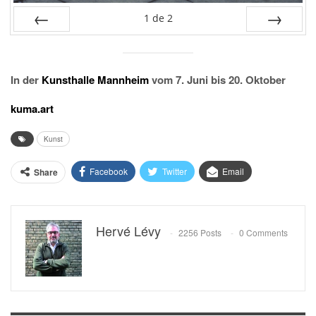
1
de
2
PRÉC
SUIV.
In der
Kunsthalle Mannheim
vom 7. Juni bis 20. Oktober
kuma.art
Kunst
Facebook
Twitter
Email
Share
Hervé Lévy
2256 Posts
0 Comments