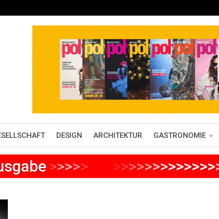
ESELLSCHAFT
DESIGN
ARCHITEKTUR
GASTRONOMIE
Ausgabe
>
>
>
>
>
>
>
>
>
>
>
>
>
>
>
>
>
>
>
>