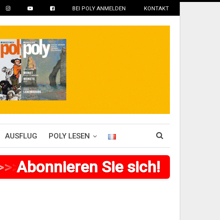
BEI POLY ANMELDEN
KONTAKT
AUSFLUG
POLY LESEN
>
>
>
Abonnieren Sie sich!
>
>
>
>
>
>
>