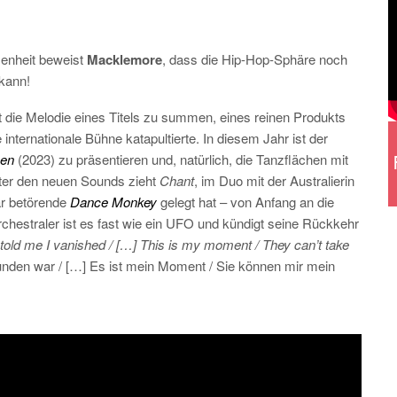
enheit beweist
Macklemore
, dass die Hip-Hop-Sphäre noch
 kann!
 die Melodie eines Titels zu summen, eines reinen Produkts
nternationale Bühne katapultierte. In diesem Jahr ist der
en
(2023) zu präsentieren und, natürlich, die Tanzflächen mit
nter den neuen Sounds zieht
Chant
, im Duo mit der Australierin
ar betörende
Dance Monkey
gelegt hat – von Anfang an die
chestraler ist es fast wie ein UFO und kündigt seine Rückkehr
told me I vanished / […] This is my moment / They can’t take
unden war / […] Es ist mein Moment / Sie können mir mein