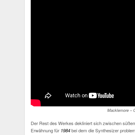
Macklemore –
Der Rest des Werkes dekliniert sich zwischen süße
Erwähnung für
1984
bei dem die Synthesizer proble