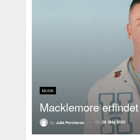
MUSIK
Macklemore erfindet
On
28. May 2025
By
Julia Percheron