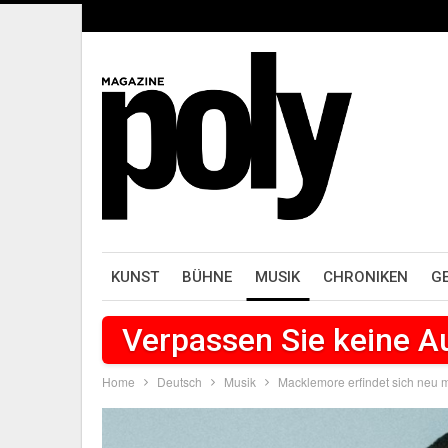
KUNST
BÜHNE
MUSIK
CHRONIKEN
G
Verpassen Sie keine 
Home
Deutsch
Musik
Macklemore erfindet sich neu m