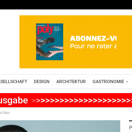
ESELLSCHAFT
DESIGN
ARCHITEKTUR
GASTRONOMIE
Ausgabe
>
>
>
>
>
>
>
>
>
>
>
>
>
>
>
>
>
>
>
>
it Ben
P