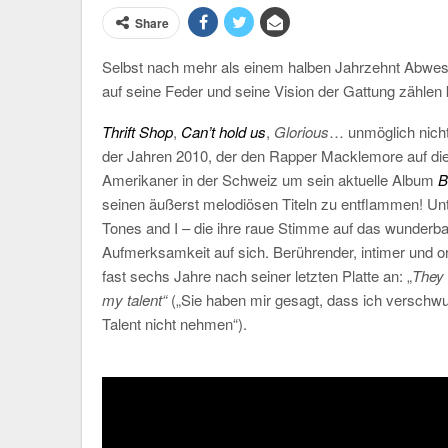
Share
Selbst nach mehr als einem halben Jahrzehnt Abwes
auf seine Feder und seine Vision der Gattung zählen
T
hrift Shop
,
Can’t hold us
,
Glorious
… unmöglich nicht
der Jahren 2010, der den Rapper Macklemore auf die i
Amerikaner in der Schweiz um sein aktuelle Album
B
seinen äußerst melodiösen Titeln zu entflammen! U
Tones and I – die ihre raue Stimme auf das wunderb
Aufmerksamkeit auf sich. Berührender, intimer und or
fast sechs Jahre nach seiner letzten Platte an: „
They 
my talent“
(„Sie haben mir gesagt, dass ich verschw
Talent nicht nehmen“).