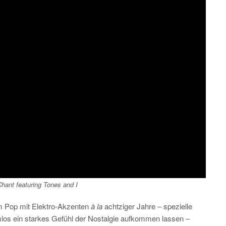
Chant
featuring Tones and I
m Pop mit Elektro-Akzenten
à la
achtziger Jahre – spezielle
mlos ein starkes Gefühl der Nostalgie aufkommen lassen –