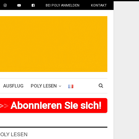
BEI POLY ANMELDEN
KONTAKT
AUSFLUG
POLY LESEN
>
>
>
Abonnieren Sie sich!
>
>
>
>
>
>
>
OLY LESEN