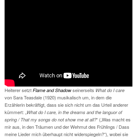
Heiterer setzt
Flame and Shadow
seinerseits
What do I care
von Sara Teasdale (1920) musikalisch um, in dem die
Erzählerin bekräftigt, dass sie sich nicht um das Urteil anderer
kümmert: „
What do I care, in the dreams and the languor of
spring / That my songs do not show me at all?
“ („Was macht es
mir aus, in den Träumen und der Wehmut des Frühlings / Dass
meine Lieder mich überhaupt nicht widerspiegeln?“), wobei sie