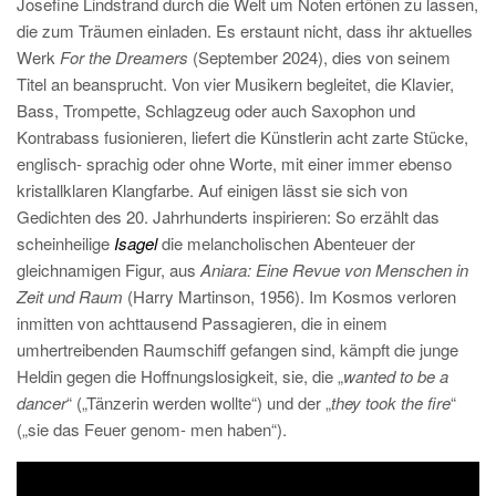
Josefine Lindstrand durch die Welt um Noten ertönen zu lassen,
die zum Träumen einladen. Es erstaunt nicht, dass ihr aktuelles
Werk
For the Dreamers
(September 2024), dies von seinem
Titel an beansprucht. Von vier Musikern begleitet, die Klavier,
Bass, Trompette, Schlagzeug oder auch Saxophon und
Kontrabass fusionieren, liefert die Künstlerin acht zarte Stücke,
englisch- sprachig oder ohne Worte, mit einer immer ebenso
kristallklaren Klangfarbe. Auf einigen lässt sie sich von
Gedichten des 20. Jahrhunderts inspirieren: So erzählt das
scheinheilige
Isagel
die melancholischen Abenteuer der
gleichnamigen Figur, aus
Aniara: Eine Revue von Menschen in
Zeit und Raum
(Harry Martinson, 1956). Im Kosmos verloren
inmitten von achttausend Passagieren, die in einem
umhertreibenden Raumschiff gefangen sind, kämpft die junge
Heldin gegen die Hoffnungslosigkeit, sie, die „
wanted to be a
dancer
“ („Tänzerin werden wollte“) und der „
they took the fire
“
(„sie das Feuer genom- men haben“).