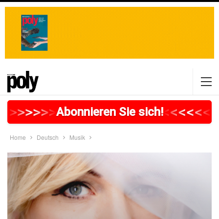
>
>
>
>
>
>
>
>
>
>
>
>
>
>
>
>
>
<
<
<
<
<
<
<
Abonnieren Sie sich!
Home
Deutsch
Musik