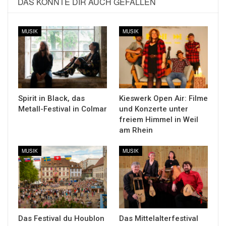
DAS KÖNNTE DIR AUCH GEFALLEN
MUSIK
MUSIK
Spirit in Black, das
Kieswerk Open Air: Filme
Metall-Festival in Colmar
und Konzerte unter
freiem Himmel in Weil
am Rhein
MUSIK
MUSIK
Das Festival du Houblon
Das Mittelalterfestival