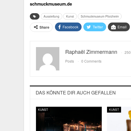
schmuckmuseum.de
Ausstellung
Kunst
Schmuckmuseum Pforzheim
Facebook
Twitter
Email
Share
Raphaël Zimmermann
250
Posts
0 Comments
DAS KÖNNTE DIR AUCH GEFALLEN
KUNST
KUNST