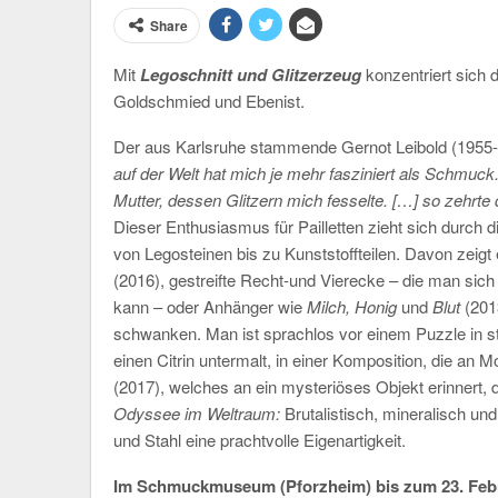
Share
Mit
Legoschnitt und Glitzerzeug
konzentriert sic
Goldschmied und Ebenist.
Der aus Karlsruhe stammende Gernot Leibold (1955- 2
auf der Welt hat mich je mehr fasziniert als Schmuck
Mutter, dessen Glitzern mich fesselte. […] so zehrt
Dieser Enthusiasmus für Pailletten zieht sich durch di
von Legosteinen bis zu Kunststoffteilen. Davon zeigt
(2016), gestreifte Recht-und Vierecke – die man si
kann – oder Anhänger wie
Milch, Honig
und
Blut
(201
schwanken. Man ist sprachlos vor einem Puzzle in s
einen Citrin untermalt, in einer Komposition, die an M
(2017), welches an ein mysteriöses Objekt erinnert, 
Odyssee im Weltraum:
Brutalistisch, mineralisch un
und Stahl eine prachtvolle Eigenartigkeit.
Im Schmuckmuseum (Pforzheim) bis zum 23. Fe