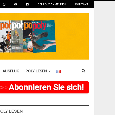
BEI POLY ANMELDEN
KONTAKT
AUSFLUG
POLY LESEN
>
Abonnieren Sie sich!
>
>
>
>
>
>
>
>
OLY LESEN