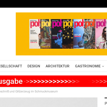
ESELLSCHAFT
DESIGN
ARCHITEKTUR
GASTRONOMIE
Ausgabe
>
>
>
>
>
>
>
>
>
>
>
>
>
>
>
>
>
>
>
>
>
goschnitt und Glitzerzeug im Schmuckmuseum
P