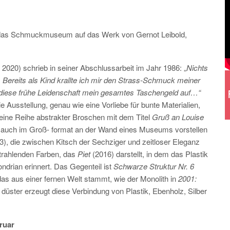
h das Schmuckmuseum auf das Werk von Gernot Leibold,
020) schrieb in seiner Abschlussarbeit im Jahr 1986: „
Nichts
. Bereits als Kind krallte ich mir den Strass-Schmuck meiner
e diese frühe Leidenschaft mein gesamtes Taschengeld auf…“
e Ausstellung, genau wie eine Vorliebe für bunte Materialien,
 eine Reihe abstrakter Broschen mit dem Titel
Gruß an Louise
ch auch im Groß- format an der Wand eines Museums vorstellen
3), die zwischen Kitsch der Sechziger und zeitloser Eleganz
trahlenden Farben, das
Piet
(2016) darstellt, in dem das Plastik
ondrian erinnert. Das Gegenteil ist
Schwarze Struktur Nr. 6
das aus einer fernen Welt stammt, wie der Monolith in
2001:
d düster erzeugt diese Verbindung von Plastik, Ebenholz, Silber
bruar