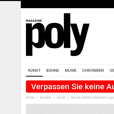
KUNST
BÜHNE
MUSIK
CHRONIKEN
G
Verpassen Sie keine 
Home
Deutsch
Kunst
Gernot Leibold präsentiert Le