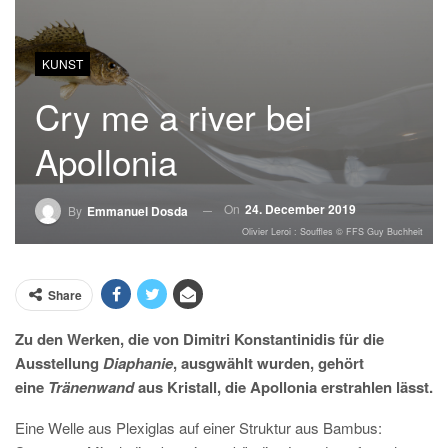
KUNST
Cry me a river bei
Apollonia
On
24. December 2019
By
Emmanuel Dosda
Olivier Leroi : Souffles © FFS Guy Buchheit
Share
Zu den Werken, die von Dimitri Konstantinidis für die
Ausstellung
Diaphanie
, ausgwählt wurden, gehört
eine
Tränenwand
aus Kristall, die Apollonia erstrahlen lässt.
Eine Welle aus Plexiglas auf einer Struktur aus Bambus: