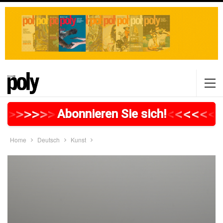
>
>
>
>
>
>
>
>
>
>
>
>
>
>
>
>
>
<
<
<
<
<
<
<
Abonnieren Sie sich!
Home
Deutsch
Kunst