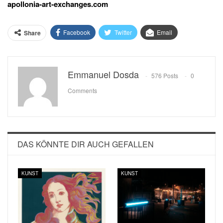
apollonia-art-exchanges.com
Facebook
Twitter
Email
Share
Emmanuel Dosda
576 Posts
0
Comments
DAS KÖNNTE DIR AUCH GEFALLEN
KUNST
KUNST