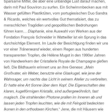
Sparsame Mittel, die aber eine unbändige Lust darauf machen,
darin mit Paul Souviron zu surfen. Ein Schwimmbecken aus mit
Wasser gefüllten Plastiktüten, vom portugiesischen Duo Sandra
& Ricardo, welches ein wertvolles Gut thematisiert, das zu
menschlichen Tragödien und geopolitischen Bedrohungen
führen kann…
Diaphanie
, eine Auswahl von Werken aus der
Fondation François Schneider in Wattwiller ist ein Sprung in das
durchsichtige Element. Im Laufe der Besichtigung finden wir uns
vor einer
Tränenwand
wieder, einem Regen aus hunderten
transparenten Tropfen, die Hélène Mugot in den 1990er Jahren
von Handwerkern der Cristallerie Royale de Champagne gießen
ließ. Die Bildhauerin erinnert uns an ihre Genese: „
Mein
Großvater, ein Weber, benutzte eine Glaskugel, wie jene der
Wahrsager, um nachts das Licht in seinem Atelier zu verbreiten.
Er hatte eine Art Sonne über dem Kopf. Die Eigenschaften des
klaren, kugelförmigen Kristalls, sind außergewöhnlich, fast
magisch. Die strahlenden Photone prallen im Inneren ab und
lassen jeden Tropfen leuchten, wie die mit Feingold bedeckten
Ikonen in den orthodoxen Kirchen.
“ Jene, die mit Häusern wie