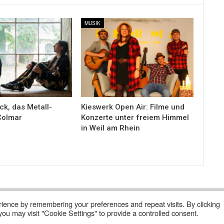
MUSIK
ack, das Metall-
Kieswerk Open Air: Filme und
 Colmar
Konzerte unter freiem Himmel
in Weil am Rhein
ience by remembering your preferences and repeat visits. By clicking
 Abonnieren
Wer Sind Wir ?
ou may visit "Cookie Settings" to provide a controlled consent.