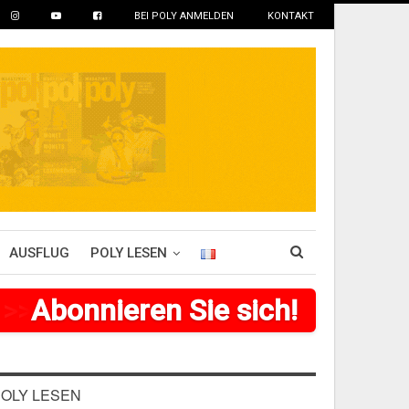
BEI POLY ANMELDEN
KONTAKT
AUSFLUG
POLY LESEN
>
>
>
Abonnieren Sie sich!
>
>
>
>
>
>
OLY LESEN