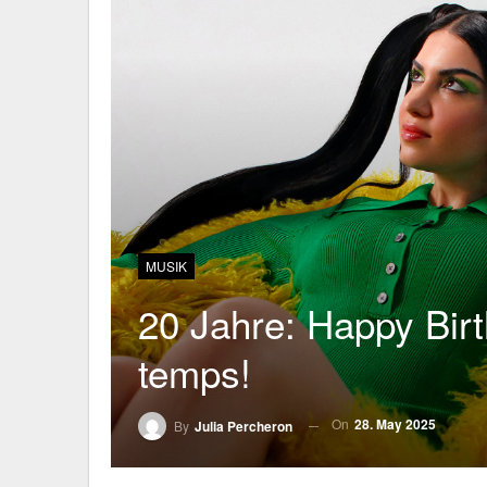
MUSIK
20 Jahre: Happy Birt
temps!
On
28. May 2025
By
Julia Percheron