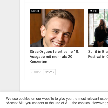
MUSIK
MUSIK
Stras’Orgues feiert seine 10.
Spirit in Bl
Ausgabe mit mehr als 20
Festival in
Konzerten
PREV
NEXT
We use cookies on our website to give you the most relevant exper
Impressum
Kontakt
Alle Ausgaben Lesen
POLY
“Accept All”, you consent to the use of ALL the cookies. However, y