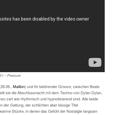
S1 –
Pressure
(28.06.,
Maillon
) und ihr betörender Groove, zwischen Beats
teilt sie die Abschlussnacht mit dem Techno von Dylan Dylan,
nso zart wie rhythmisch und hypnotisierend sind. Alle beide
der Gattung, der schlichten aber bissige Titel
warme Stücke, in denen das Gefühl der Nostalgie langsam