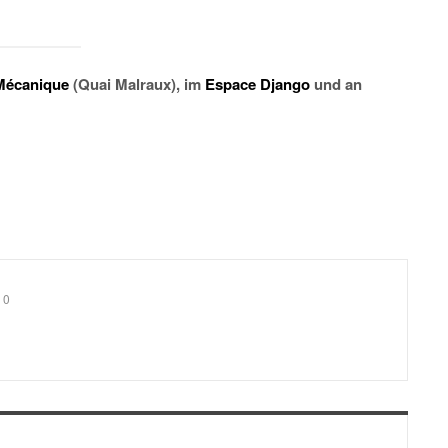
Mécanique
(Quai Malraux), im
Espace Django
und an
0