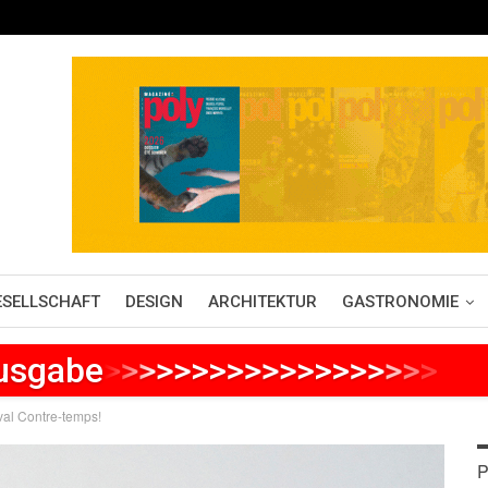
ESELLSCHAFT
DESIGN
ARCHITEKTUR
GASTRONOMIE
Ausgabe
>
>
>
>
>
>
>
>
>
>
>
>
>
>
>
>
>
>
>
>
>
val Contre-temps!
P