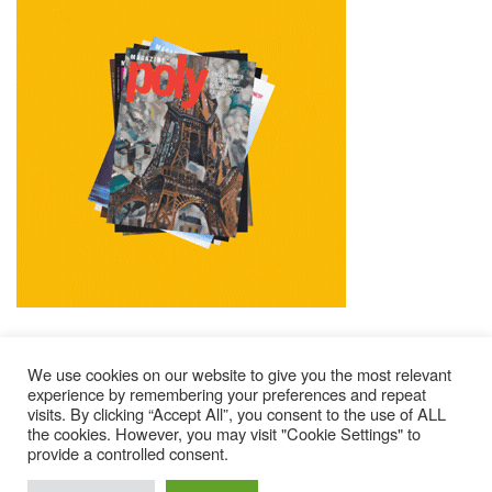
We use cookies on our website to give you the most relevant
experience by remembering your preferences and repeat
visits. By clicking “Accept All”, you consent to the use of ALL
Impressum
Kontakt
Alle Ausgaben Lesen
the cookies. However, you may visit "Cookie Settings" to
POLY Abonnieren
Wer Sind Wir ?
provide a controlled consent.
© 2025 – Magazine Poly – BKN