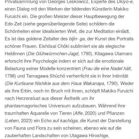
Privatsammlung von Georges Leskowicz, Experte des
Ukiyo-e
,
einen Dialog mit den Werken der bildenden Künstlerin Makiko
Furuichi ein. Die großen Meister dieser Hauptbewegung der
Edo-Zeit (siehe gegenüberliegende Seite) schildern die
Schönheiten einer idealisierten Welt, die zur Meditation einlädt.
Es ist das goldene Zeitalter des
bijin- ga
, der Kunst des Portraits
schöner Frauen. Eishōsai Chōki sublimiert sie als elegische
Heldinnen (
Die Glühwürmchen-Jagd
, 1790), Kitagawa Utamaro
erforscht ihre Psychologie indem er sich auf die emotionale
Belastung seiner Modelle konzentriert (
Frau die eine Nadel hält
,
1798) und Tamagawa Shūchō verherrlicht sie in ihrer Intimität
(
Die Kurtisane Nishikie aus dem Haus Wakanaya
, 1790). Weder
als ihre Erbin, noch im Bruch mit ihnen, schöpft Makiko Furuichi
nach Herzenslust aus dieser Ästhetik um ihr
phantasmagorisches Universum aufzubauen. Während ihre
traumhaften Aquarelle von Tieren (
Affe
, 2020) und Pflanzen
(
Leben
, 2023) ein Echo auf
kachōga
, die Kunst der Darstellung
von Fauna und Flora zu sein scheinen, ebenso wie auf die
zauberhaften Landschaften von Utagawa Hiroshige,