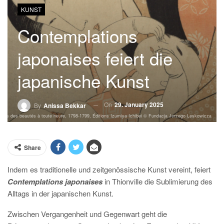
KUNST
Contemplations
japonaises feiert die
japanische Kunst
On
29. January 2025
By
Anissa Bekkar
tumes des beautés à toute heure, 1798-1799, Éditions Izumiya Ichibei © Fundacja Jerzego Leskowicza
Share
Indem es traditionelle und zeitgenössische Kunst vereint, feiert
Contemplations japonaises
in Thionville die Sublimierung des
Alltags in der japanischen Kunst.
Zwischen Vergangenheit und Gegenwart geht die