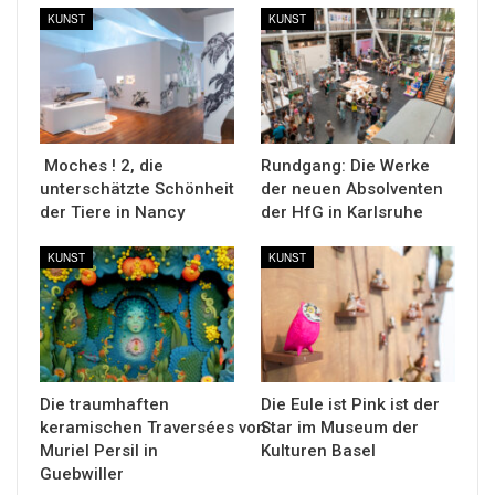
KUNST
KUNST
Moches ! 2, die
Rundgang: Die Werke
unterschätzte Schönheit
der neuen Absolventen
der Tiere in Nancy
der HfG in Karlsruhe
KUNST
KUNST
Die traumhaften
Die Eule ist Pink ist der
keramischen Traversées von
Star im Museum der
Muriel Persil in
Kulturen Basel
Guebwiller