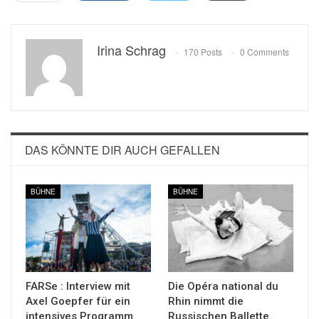
Irina Schrag
170 Posts
0 Comments
DAS KÖNNTE DIR AUCH GEFALLEN
BÜHNE
BÜHNE
FARSe : Interview mit
Die Opéra national du
Axel Goepfer für ein
Rhin nimmt die
intensives Programm
Russischen Ballette