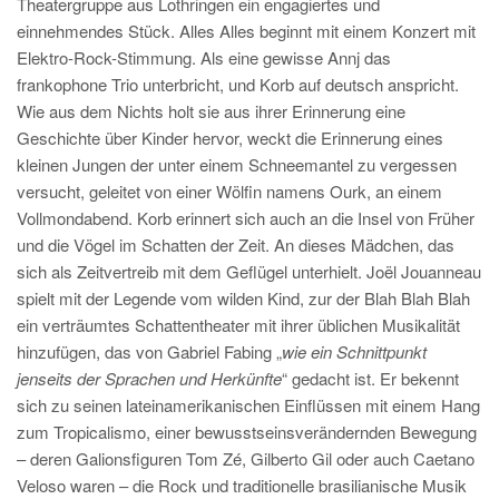
Theatergruppe aus Lothringen ein engagiertes und
einnehmendes Stück. Alles Alles beginnt mit einem Konzert mit
Elektro-Rock-Stimmung. Als eine gewisse Annj das
frankophone Trio unterbricht, und Korb auf deutsch anspricht.
Wie aus dem Nichts holt sie aus ihrer Erinnerung eine
Geschichte über Kinder hervor, weckt die Erinnerung eines
kleinen Jungen der unter einem Schneemantel zu vergessen
versucht, geleitet von einer Wölfin namens Ourk, an einem
Vollmondabend. Korb erinnert sich auch an die Insel von Früher
und die Vögel im Schatten der Zeit. An dieses Mädchen, das
sich als Zeitvertreib mit dem Geflügel unterhielt. Joël Jouanneau
spielt mit der Legende vom wilden Kind, zur der Blah Blah Blah
ein verträumtes Schattentheater mit ihrer üblichen Musikalität
hinzufügen, das von Gabriel Fabing „
wie ein Schnittpunkt
jenseits der Sprachen und Herkünfte
“ gedacht ist. Er bekennt
sich zu seinen lateinamerikanischen Einflüssen mit einem Hang
zum Tropicalismo, einer bewusstseinsverändernden Bewegung
– deren Galionsfiguren Tom Zé, Gilberto Gil oder auch Caetano
Veloso waren – die Rock und traditionelle brasilianische Musik