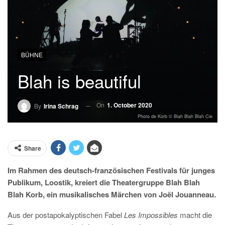
BÜHNE
Blah is beautiful
On
1. October 2020
By
Irina Schrag
Photo de Korb © Blah Blah Blah Cie
Share
Im Rahmen des deutsch-französischen Festivals für junges
Publikum, Loostik, kreiert die Theatergruppe Blah Blah
Blah Korb, ein musikalisches Märchen von Joël Jouanneau.
Aus der postapokalyptischen Fabel
Les Impossibles
macht die