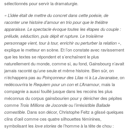
sélectionnés pour servir la dramaturgie.
« L’idée était de mettre du concret dans cette poésie, de
raconter une histoire d’amour en trio pour que le théâtre
apparaisse. Le spectacle évoque toutes les étapes du couple :
prélude, séduction, puis dépit et rupture. Le troisième
personnage vient, tour à tour, enrichir ou perturber la relation »
,
explique le metteur en scène. Et l’on constate avec ravissement
que les textes se répondent et s’enchaînent le plus
naturellement du monde, comme si, au fond, Gainsbourg n’avait
jamais raconté qu’une seule et même histoire. Bien sûr, on
n’échappera pas au
Poinçonneur des Lilas
ni à
La Javanaise
, on
redécouvrira le
Requiem pour un con
et
L’Anamour
, mais la
compagnie a aussi fouillé jusque dans les recoins les plus
méconnus du corpus gainsbourien pour y dénicher des pépites
comme
Trois Millions de Joconde
ou l’irrésistible
Ballade
comestible
.
Dans son décor, Christophe Feltz a glissé quelques
clins d’œil comme ces quatre silhouettes féminines,
symbolisant les
love stories
de l’homme à la tête de chou :