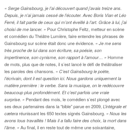
« Serge Gainsbourg, je l’ai découvert quand j’avais treize ans.
Depuis, je n’ai jamais cessé de l’écouter. Avec Boris Vian et Léo
Ferré, il fait partie de ceux qui m’ont éveillé à l’art. Grâce à lui, j’ai
choisi de me lancer. »
Pour Christophe Feltz, metteur en scène
et comédien du Théâtre Lumière, faire entendre les phrases de
Gainsbourg sur scène était donc une évidence.
« Je me sens
très proche de lui dans son écriture, sa poésie, son
impertinence, son cynisme, son rapport à l’amour… »
Homme
de mots, plus que de notes, il s’est lancé le défi de théâtraliser
les paroles des chansons.
« C’est Gainsbourg le poète,
l’écrivain, dont il est question ici. Nous gardons uniquement la
matière première : le verbe. Sans la musique, on le redécouvre
beaucoup plus profondément. Et c’est parfois une vraie
surprise. »
Pendant des mois, le comédien s’est plongé avec
ses deux partenaires dans la “bible” parue en 2009,
L’intégrale et
cætera
réunissant les 650 textes signés Gainsbourg.
« Nous les
avons tous travaillés ! Mais il a fallu faire des choix, la mort dans
l’âme. »
Au final, il en reste tout de même une soixantaine,