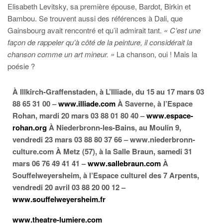
Elisabeth Levitsky, sa première épouse, Bardot, Birkin et
Bambou. Se trouvent aussi des références à Dali, que
Gainsbourg avait rencontré et qu’il admirait tant.
« C’est une
façon de rappeler qu’à côté de la peinture, il considérait la
chanson comme un art mineur. »
La chanson, oui ! Mais la
poésie ?
À Illkirch-Graffenstaden, à L’Illiade, du 15 au 17 mars
03
88 65 31 00 –
www.illiade.com
À Saverne, à l’Espace
Rohan, mardi 20 mars
03 88 01 80 40
–
www.espace-
rohan.org
À Niederbronn-les-Bains, au Moulin 9,
vendredi 23 mars
03 88 80 37 66 – www.niederbronn-
culture.com
À Metz (57), à la Salle Braun, samedi 31
mars
06 76 49 41 41 –
www.sallebraun.com
À
Souffelweyersheim, à l’Espace culturel des 7 Arpents,
vendredi 20 avril
03 88 20 00 12
–
www.souffelweyersheim.fr
www.theatre-lumiere.com