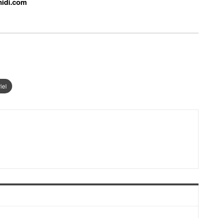
idi.com
iel