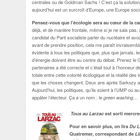
centrales ou de Goldman Sachs ! C’est ça la solution à
aujourd’hui est un surcroît d’Europe, une Europe socia
Pensez-vous que l’écologie sera au cœur de la ca
déjà, et de manière frontale, même si je ne sais pas, 
candidat du Parti socialiste parler du nucléaire et av
avant de prendre position, cela me paraît invraisemb
évidente à tous les politiques que, plus que jamais, 
d’énergie doivent être au centre du débat. Prenez le G
partenaires a été correcte et c’était tout à l’honneur 
totale entre cette volonté écologique et la réalité des
que les choses changent. Deux ans après Sarkozy a 
Aujourd’hui, les politiques, qu’ils soient à l’UMP ou a
appâter l’électeur. Ça a un nom : le
green washing
…
Tous au Larzac
est sorti mercre
Pour en savoir plus, on lira
Du L
Quatremer, correspondant de
Li