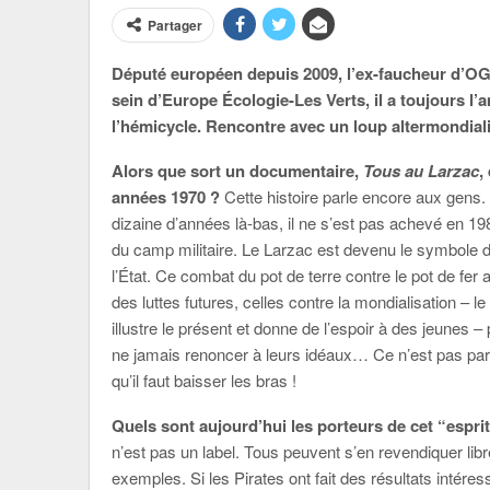
Partager
Député européen depuis 2009, l’ex-faucheur d’OG
sein d’Europe Écologie-Les Verts, il a toujours l’a
l’hémicycle. Rencontre avec un loup altermondialis
Alors que sort un documentaire,
Tous au Larzac
,
années 1970 ?
Cette histoire parle encore aux gens
dizaine d’années là-bas, il ne s’est pas achevé en 19
du camp militaire. Le Larzac est devenu le symbole d
l’État. Ce combat du pot de terre contre le pot de fe
des luttes futures, celles contre la mondialisation 
illustre le présent et donne de l’espoir à des jeunes
ne jamais renoncer à leurs idéaux… Ce n’est pas parce
qu’il faut baisser les bras !
Quels sont aujourd’hui les porteurs de cet “espri
n’est pas un label. Tous peuvent s’en revendiquer 
exemples. Si les Pirates ont fait des résultats intér