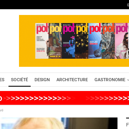
ES
SOCIÉTÉ
DESIGN
ARCHITECTURE
GASTRONOMIE
o
>
>
>
>
>
>
>
>
>
>
>
>
>
>
>
>
>
>
>
>
>
>
>
>
>
vé
F