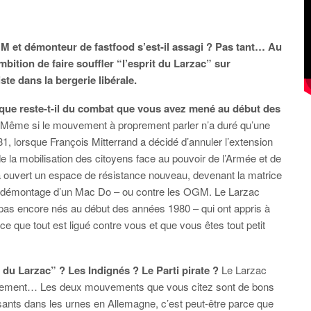
M et démonteur de fastfood s’est-il assagi ? Pas tant… Au
mbition de faire souffler “l’esprit du Larzac” sur
te dans la bergerie libérale.
 que reste-t-il du combat que vous avez mené au début des
. Même si le mouvement à proprement parler n’a duré qu’une
81, lorsque François Mitterrand a décidé d’annuler l’extension
e la mobilisation des citoyens face au pouvoir de l’Armée et de
r a ouvert un espace de résistance nouveau, devenant la matrice
– le démontage d’un Mac Do – ou contre les OGM. Le Larzac
 – pas encore nés au début des années 1980 – qui ont appris à
 que tout est ligué contre vous et que vous êtes tout petit
t du Larzac” ? Les Indignés ? Le Parti pirate ?
Le Larzac
librement… Les deux mouvements que vous citez sont de bons
essants dans les urnes en Allemagne, c’est peut-être parce que