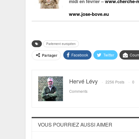
midi en février –
www.cherche-m
www.jose-bove.eu
Parlement européen
Facebook
Twitter
Courr
Partager
Hervé Lévy
2256 Posts
0
Comments
VOUS POURRIEZ AUSSI AIMER