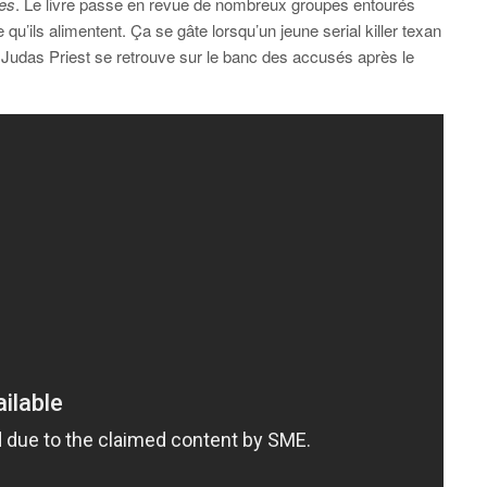
ues
. Le livre passe en revue de nombreux groupes entourés
 qu’ils alimentent. Ça se gâte lorsqu’un jeune serial killer texan
 Judas Priest se retrouve sur le banc des accusés après le