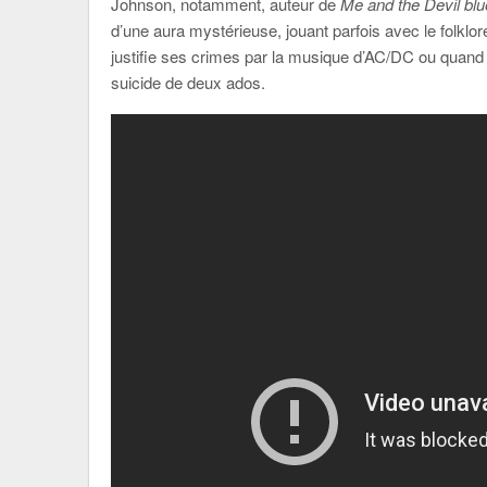
Johnson, notamment, auteur de
Me and the Devil bl
d’une aura mystérieuse, jouant parfois avec le folklore
justifie ses crimes par la musique d’AC/DC ou quand
suicide de deux ados.