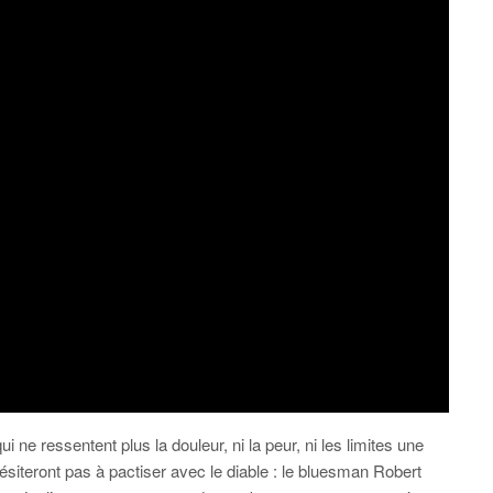
ui ne ressentent plus la douleur, ni la peur, ni les limites une
’hésiteront pas à pactiser avec le diable : le bluesman Robert