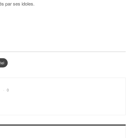
rés par ses idoles.
iel
0